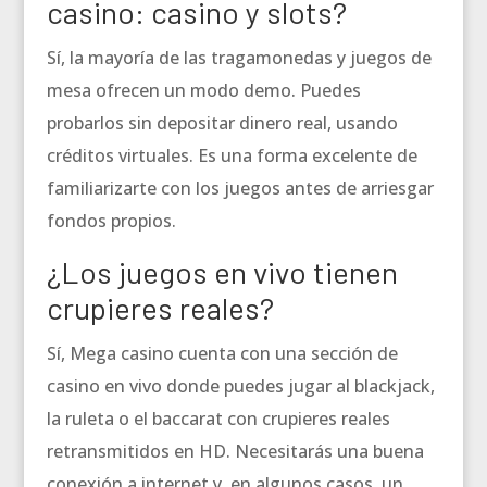
casino: casino y slots?
Sí, la mayoría de las tragamonedas y juegos de
mesa ofrecen un modo demo. Puedes
probarlos sin depositar dinero real, usando
créditos virtuales. Es una forma excelente de
familiarizarte con los juegos antes de arriesgar
fondos propios.
¿Los juegos en vivo tienen
crupieres reales?
Sí, Mega casino cuenta con una sección de
casino en vivo donde puedes jugar al blackjack,
la ruleta o el baccarat con crupieres reales
retransmitidos en HD. Necesitarás una buena
conexión a internet y, en algunos casos, un