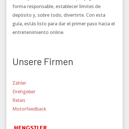
forma responsable, establecer límites de
depósito y, sobre todo, divertirte. Con esta
guía, estás listo para dar el primer paso hacia el
entretenimiento online.
Unsere Firmen
Zähler
Drehgeber
Relais
Motorfeedback