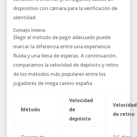
dispositivo con cámara para la verificación de
identidad.
Consejo interno
Elegir el método de pago adecuado puede
marcar la diferencia entre una experiencia
fluida y una llena de esperas. A continuación,
comparamos la velocidad de depósito y retiro
de los métodos más populares entre los
jugadores de mega casino españa.
Velocidad
Velocidad
Método
de
de retiro
depósito