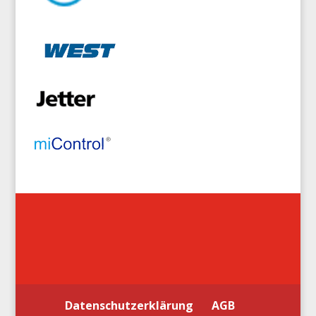
Datenschutzerklärung
AGB