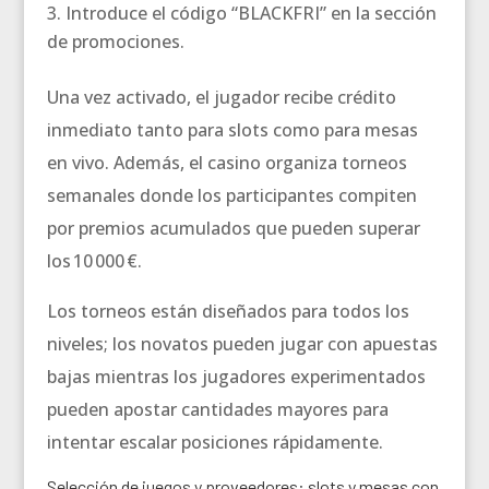
Introduce el código “BLACKFRI” en la sección
de promociones.
Una vez activado, el jugador recibe crédito
inmediato tanto para slots como para mesas
en vivo. Además, el casino organiza torneos
semanales donde los participantes compiten
por premios acumulados que pueden superar
los 10 000 €.
Los torneos están diseñados para todos los
niveles; los novatos pueden jugar con apuestas
bajas mientras los jugadores experimentados
pueden apostar cantidades mayores para
intentar escalar posiciones rápidamente.
Selección de juegos y proveedores: slots y mesas con