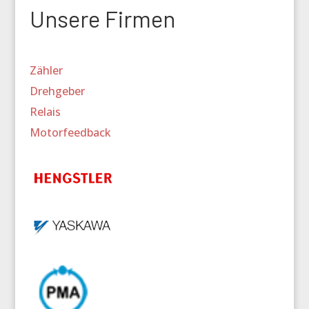
Unsere Firmen
Zähler
Drehgeber
Relais
Motorfeedback