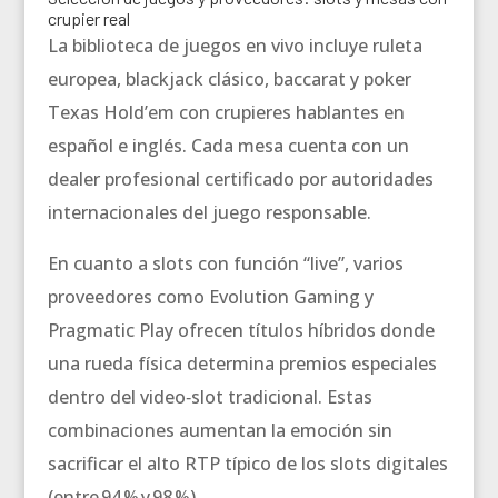
crupier real
La biblioteca de juegos en vivo incluye ruleta
europea, blackjack clásico, baccarat y poker
Texas Hold’em con crupieres hablantes en
español e inglés. Cada mesa cuenta con un
dealer profesional certificado por autoridades
internacionales del juego responsable.
En cuanto a slots con función “live”, varios
proveedores como Evolution Gaming y
Pragmatic Play ofrecen títulos híbridos donde
una rueda física determina premios especiales
dentro del video‑slot tradicional. Estas
combinaciones aumentan la emoción sin
sacrificar el alto RTP típico de los slots digitales
(entre 94 % y 98 %).