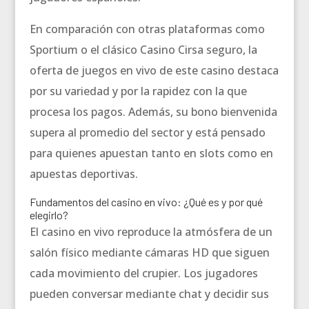
En comparación con otras plataformas como
Sportium o el clásico Casino Cirsa seguro, la
oferta de juegos en vivo de este casino destaca
por su variedad y por la rapidez con la que
procesa los pagos. Además, su bono bienvenida
supera al promedio del sector y está pensado
para quienes apuestan tanto en slots como en
apuestas deportivas.
Fundamentos del casino en vivo: ¿Qué es y por qué
elegirlo?
El casino en vivo reproduce la atmósfera de un
salón físico mediante cámaras HD que siguen
cada movimiento del crupier. Los jugadores
pueden conversar mediante chat y decidir sus