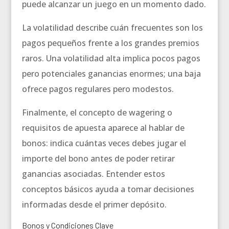
puede alcanzar un juego en un momento dado.
La volatilidad describe cuán frecuentes son los
pagos pequeños frente a los grandes premios
raros. Una volatilidad alta implica pocos pagos
pero potenciales ganancias enormes; una baja
ofrece pagos regulares pero modestos.
Finalmente, el concepto de wagering o
requisitos de apuesta aparece al hablar de
bonos: indica cuántas veces debes jugar el
importe del bono antes de poder retirar
ganancias asociadas. Entender estos
conceptos básicos ayuda a tomar decisiones
informadas desde el primer depósito.
Bonos y Condiciones Clave