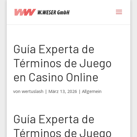
Guía Experta de
Términos de Juego
en Casino Online
von
wertuslash
|
März 13, 2026
|
Allgemein
Guía Experta de
Términos de Juego