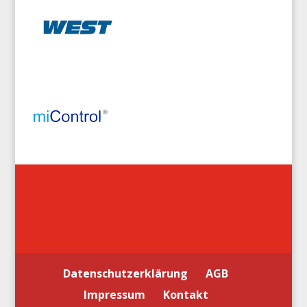
Datenschutzerklärung
AGB
Impressum
Kontakt