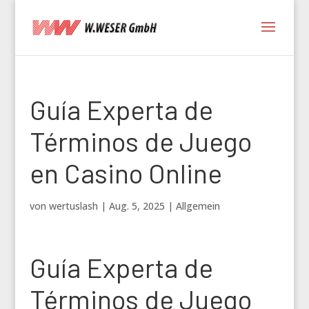
Guía Experta de
Términos de Juego
en Casino Online
von
wertuslash
|
Aug. 5, 2025
|
Allgemein
Guía Experta de
Términos de Juego