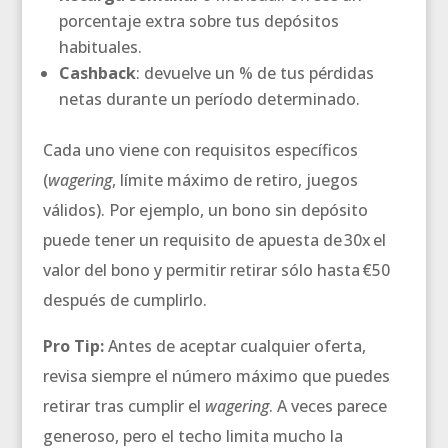
porcentaje extra sobre tus depósitos
habituales.
Cashback
: devuelve un % de tus pérdidas
netas durante un período determinado.
Cada uno viene con requisitos específicos
(
wagering
, límite máximo de retiro, juegos
válidos). Por ejemplo, un bono sin depósito
puede tener un requisito de apuesta de 30x el
valor del bono y permitir retirar sólo hasta €50​
después de cumplirlo.
Pro Tip:
Antes de aceptar cualquier oferta,
revisa siempre el número máximo que puedes
retirar tras cumplir el
wagering
. A veces parece
generoso, pero el techo limita mucho la