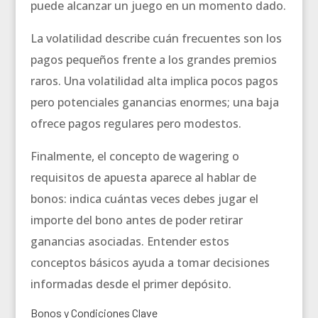
puede alcanzar un juego en un momento dado.
La volatilidad describe cuán frecuentes son los
pagos pequeños frente a los grandes premios
raros. Una volatilidad alta implica pocos pagos
pero potenciales ganancias enormes; una baja
ofrece pagos regulares pero modestos.
Finalmente, el concepto de wagering o
requisitos de apuesta aparece al hablar de
bonos: indica cuántas veces debes jugar el
importe del bono antes de poder retirar
ganancias asociadas. Entender estos
conceptos básicos ayuda a tomar decisiones
informadas desde el primer depósito.
Bonos y Condiciones Clave