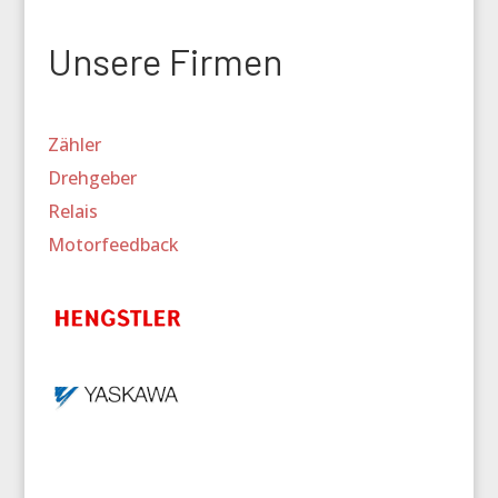
Unsere Firmen
Zähler
Drehgeber
Relais
Motorfeedback