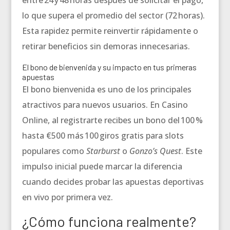
entre 24 y 48 horas después de solicitar el pago,
lo que supera el promedio del sector (72 horas).
Esta rapidez permite reinvertir rápidamente o
retirar beneficios sin demoras innecesarias.
El bono de bienvenida y su impacto en tus primeras
apuestas
El bono bienvenida es uno de los principales
atractivos para nuevos usuarios. En Casino
Online, al registrarte recibes un bono del 100 %
hasta €500 más 100 giros gratis para slots
populares como
Starburst
o
Gonzo’s Quest
. Este
impulso inicial puede marcar la diferencia
cuando decides probar las apuestas deportivas
en vivo por primera vez.
¿Cómo funciona realmente?