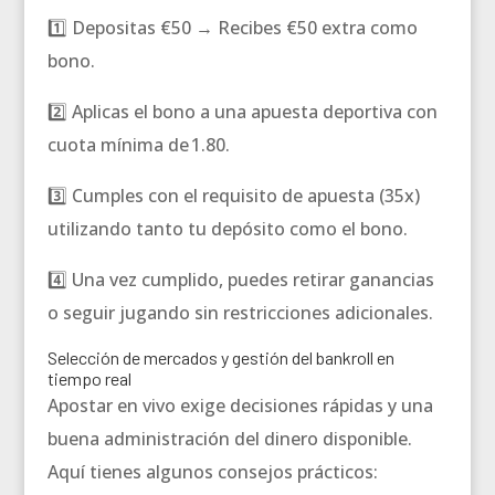
1️⃣ Depositas €50 → Recibes €50 extra como
bono.
2️⃣ Aplicas el bono a una apuesta deportiva con
cuota mínima de 1.80.
3️⃣ Cumples con el requisito de apuesta (35x)
utilizando tanto tu depósito como el bono.
4️⃣ Una vez cumplido, puedes retirar ganancias
o seguir jugando sin restricciones adicionales.
Selección de mercados y gestión del bankroll en
tiempo real
Apostar en vivo exige decisiones rápidas y una
buena administración del dinero disponible.
Aquí tienes algunos consejos prácticos: