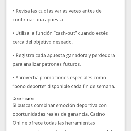
• Revisa las cuotas varias veces antes de
confirmar una apuesta.
• Utiliza la función “cash‑out” cuando estés
cerca del objetivo deseado.
• Registra cada apuesta ganadora y perdedora
para analizar patrones futuros.
• Aprovecha promociones especiales como
“bono deporte” disponible cada fin de semana.
Conclusión
Si buscas combinar emoción deportiva con
oportunidades reales de ganancia, Casino
Online ofrece todas las herramientas