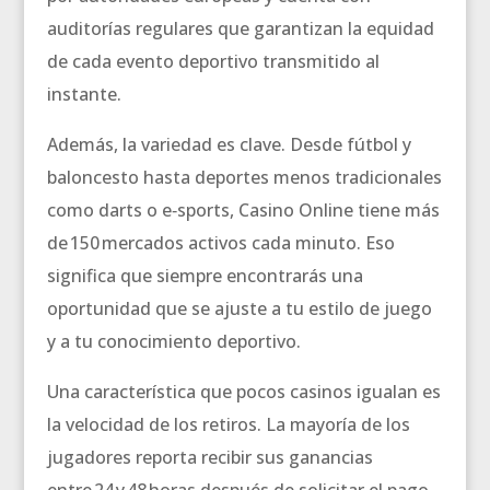
auditorías regulares que garantizan la equidad
de cada evento deportivo transmitido al
instante.
Además, la variedad es clave. Desde fútbol y
baloncesto hasta deportes menos tradicionales
como darts o e‑sports, Casino Online tiene más
de 150 mercados activos cada minuto. Eso
significa que siempre encontrarás una
oportunidad que se ajuste a tu estilo de juego
y a tu conocimiento deportivo.
Una característica que pocos casinos igualan es
la velocidad de los retiros. La mayoría de los
jugadores reporta recibir sus ganancias