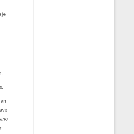
aje
n.
s.
lan
lave
sino
r