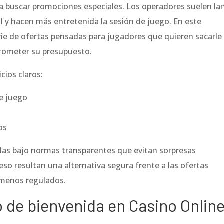
a buscar promociones especiales. Los operadores suelen la
 y hacen más entretenida la sesión de juego. En este
ie de ofertas pensadas para jugadores que quieren sacarle 
rometer su presupuesto.
cios claros:
e juego
os
as bajo normas transparentes que evitan sorpresas
so resultan una alternativa segura frente a las ofertas
 menos regulados.
 de bienvenida en Casino Online