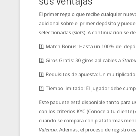
sus ventajas
El primer regalo que recibe cualquier nuev
adicional sobre el primer depósito y pued
seleccionadas (
slots
). A continuación se de
1️⃣ Match Bonus: Hasta un 100 % del depós
2️⃣ Giros Gratis: 30 giros aplicables a
Starbu
3️⃣ Requisitos de apuesta: Un multiplicado
4️⃣ Tiempo limitado: El jugador debe cumpli
Este paquete está disponible tanto para 
con los criterios KYC (Conoce a tu cliente) 
cuando se compara con plataformas menos
Valencia
. Además, el proceso de registro es