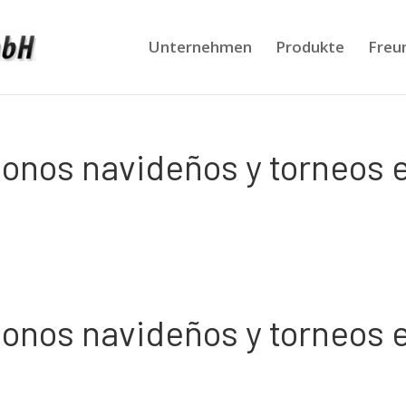
Unternehmen
Produkte
Freu
 bonos navideños y torneos 
 bonos navideños y torneos 