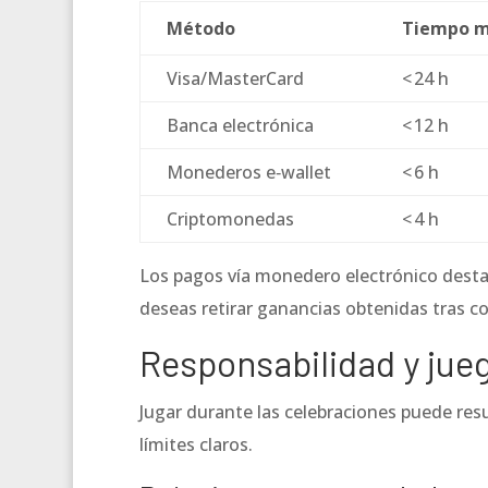
Método
Tiempo m
Visa/MasterCard
< 24 h
Banca electrónica
< 12 h
Monederos e‑wallet
< 6 h
Criptomonedas
< 4 h
Los pagos vía monedero electrónico destac
deseas retirar ganancias obtenidas tras c
Responsabilidad y jueg
Jugar durante las celebraciones puede res
límites claros.