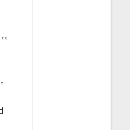
a de
on
d