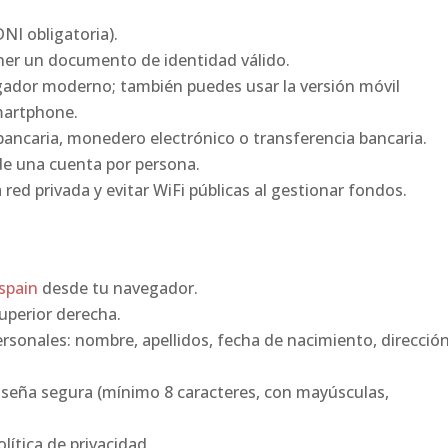
NI obligatoria).
ener un documento de identidad válido.
egador moderno; también puedes usar la versión móvil
martphone.
ancaria, monedero electrónico o transferencia bancaria.
de una cuenta por persona.
ed privada y evitar WiFi públicas al gestionar fondos.
spain
desde tu navegador.
superior derecha.
rsonales: nombre, apellidos, fecha de nacimiento, dirección
seña segura (mínimo 8 caracteres, con mayúsculas,
lítica de privacidad.