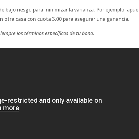
e bajo riesgo para minimizar la varianza. Por ejemplo, apue
en otra casa con cuota 3.00 para asegurar una ganancia.
siempre los términos específicos de tu bono.