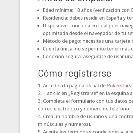
Edad mínima: 18 años (verificación con D
Residencia: debes residir en España y t
Dispositivo: funciona en cualquier nav
optimizada desde el navegador de tu s
Método de pago: necesitas una tarjeta b
Cuenta única: no se permite tener más 
Conexión segura: asegúrate de usar una r
Cómo registrarse
Accede a la página oficial de
Pokerstars 
Haz clic en „Registrarse“ en la esquina 
Completa el formulario con tus datos pe
correo electrónico y número de teléfono.
Crea un nombre de usuario y una contra
minúsculas y números).
Acepta los términos y condiciones y la po