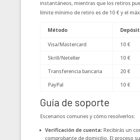
instantáneos, mientras que los retiros pue
límite mínimo de retiro es de 10 € y el má
Método
Depósi
Visa/Mastercard
10 €
Skrill/Neteller
10 €
Transferencia bancaria
20 €
PayPal
10 €
Guía de soporte
Escenarios comunes y cómo resolverlos:
Verificación de cuenta:
Recibirás un cor
comprobante de domicilio. El proceso su