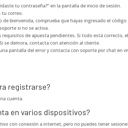
idaste tu contraseña?“ en la pantalla de inicio de sesión.
 tu correo.
o de bienvenida, comprueba que hayas ingresado el código
oporte si no se activa.
requisitos de apuesta pendientes. Si todo está correcto, e
 Si se demora, contacta con atención al cliente.
na pantalla del error y contacta con soporte por chat en vi
ra registrarse?
una cuenta.
ta en varios dispositivos?
itivo con conexión a internet, pero no puedes tener sesione