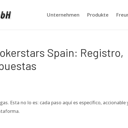
Unternehmen
Produkte
Freu
okerstars Spain: Registro,
apuestas
as. Esta no lo es: cada paso aquí es específico, accionable 
ataforma.