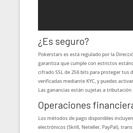
¿Es seguro?
Pokerstars es está regulado por la Direcc
garantiza que cumple con estrictos estánd
cifrado SSL de 256 bits para proteger tus
verificadas mediante KYC, y puedes activa
Las ganancias están sujetas a tributación
Operaciones financier
Los métodos de pago disponibles incluyen 
electrónicos (Skrill, Neteller, PayPal), tr