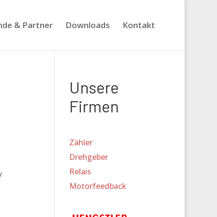
nde & Partner
Downloads
Kontakt
Unsere
Firmen
Zähler
Drehgeber
Relais
y
Motorfeedback