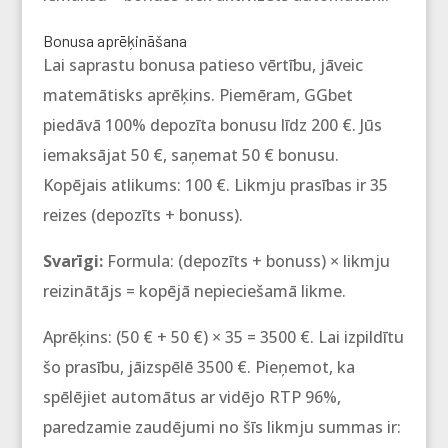
Bonusa aprēķināšana
Lai saprastu bonusa patieso vērtību, jāveic
matemātisks aprēķins. Piemēram, GGbet
piedāvā 100% depozīta bonusu līdz 200 €. Jūs
iemaksājat 50 €, saņemat 50 € bonusu.
Kopējais atlikums: 100 €. Likmju prasības ir 35
reizes (depozīts + bonuss).
Svarīgi:
Formula: (depozīts + bonuss) × likmju
reizinātājs = kopējā nepieciešamā likme.
Aprēķins: (50 € + 50 €) × 35 = 3500 €. Lai izpildītu
šo prasību, jāizspēlē 3500 €. Pieņemot, ka
spēlējiet automātus ar vidējo RTP 96%,
paredzamie zaudējumi no šīs likmju summas ir: