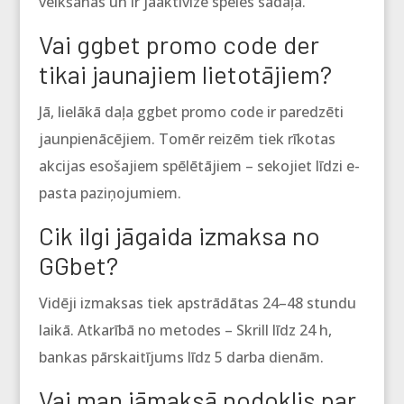
veikšanas un ir jāaktivizē spēles sadaļā.
Vai ggbet promo code der
tikai jaunajiem lietotājiem?
Jā, lielākā daļa ggbet promo code ir paredzēti
jaunpienācējiem. Tomēr reizēm tiek rīkotas
akcijas esošajiem spēlētājiem – sekojiet līdzi e-
pasta paziņojumiem.
Cik ilgi jāgaida izmaksa no
GGbet?
Vidēji izmaksas tiek apstrādātas 24–48 stundu
laikā. Atkarībā no metodes – Skrill līdz 24 h,
bankas pārskaitījums līdz 5 darba dienām.
Vai man jāmaksā nodoklis par