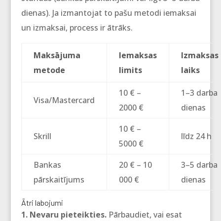
dienas). Ja izmantojat to pašu metodi iemaksai
un izmaksai, process ir ātrāks.
Maksājuma
Iemaksas
Izmaksas
metode
limits
laiks
10 € –
1–3 darba
Visa/Mastercard
2000 €
dienas
10 € –
Skrill
līdz 24 h
5000 €
Bankas
20 € – 10
3–5 darba
pārskaitījums
000 €
dienas
Ātri labojumi
1. Nevaru pieteikties.
Pārbaudiet, vai esat