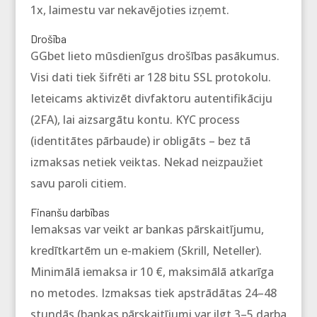
1x, laimestu var nekavējoties izņemt.
Drošība
GGbet lieto mūsdienīgus drošības pasākumus.
Visi dati tiek šifrēti ar 128 bitu SSL protokolu.
Ieteicams aktivizēt divfaktoru autentifikāciju
(2FA), lai aizsargātu kontu. KYC process
(identitātes pārbaude) ir obligāts – bez tā
izmaksas netiek veiktas. Nekad neizpaužiet
savu paroli citiem.
Finanšu darbības
Iemaksas var veikt ar bankas pārskaitījumu,
kredītkartēm un e-makiem (Skrill, Neteller).
Minimālā iemaksa ir 10 €, maksimālā atkarīga
no metodes. Izmaksas tiek apstrādātas 24–48
stundās (bankas pārskaitījumi var ilgt 3–5 darba