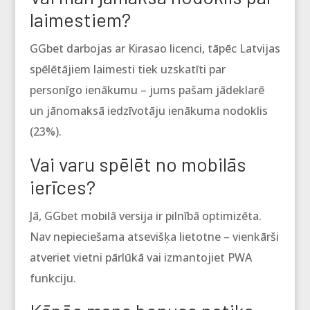
laimestiem?
GGbet darbojas ar Kirasao licenci, tāpēc Latvijas
spēlētājiem laimesti tiek uzskatīti par
personīgo ienākumu – jums pašam jādeklarē
un jānomaksā iedzīvotāju ienākuma nodoklis
(23%).
Vai varu spēlēt no mobilās
ierīces?
Jā, GGbet mobilā versija ir pilnībā optimizēta.
Nav nepieciešama atsevišķa lietotne – vienkārši
atveriet vietni pārlūkā vai izmantojiet PWA
funkciju.