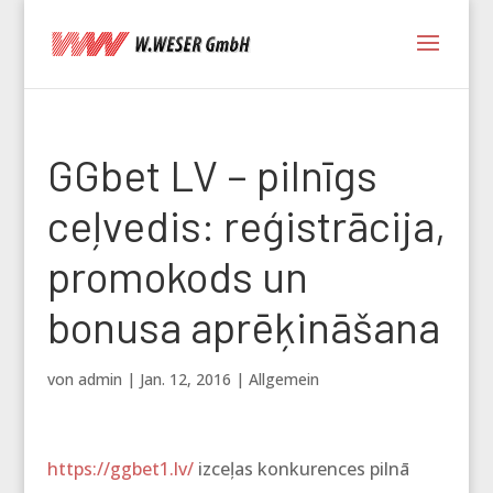
GGbet LV – pilnīgs
ceļvedis: reģistrācija,
promokods un
bonusa aprēķināšana
von
admin
|
Jan. 12, 2016
|
Allgemein
https://ggbet1.lv/
izceļas konkurences pilnā