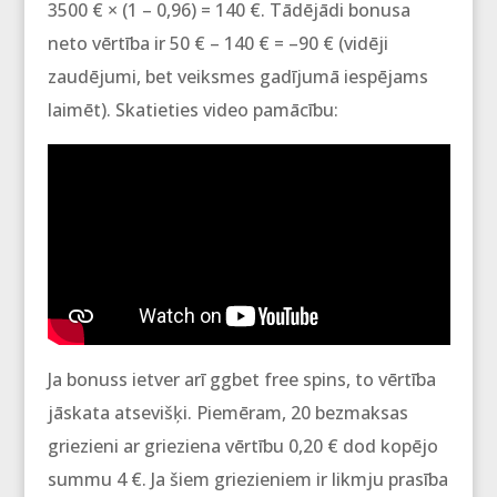
3500 € × (1 – 0,96) = 140 €. Tādējādi bonusa
neto vērtība ir 50 € – 140 € = –90 € (vidēji
zaudējumi, bet veiksmes gadījumā iespējams
laimēt). Skatieties video pamācību:
Ja bonuss ietver arī ggbet free spins, to vērtība
jāskata atsevišķi. Piemēram, 20 bezmaksas
griezieni ar grieziena vērtību 0,20 € dod kopējo
summu 4 €. Ja šiem griezieniem ir likmju prasība