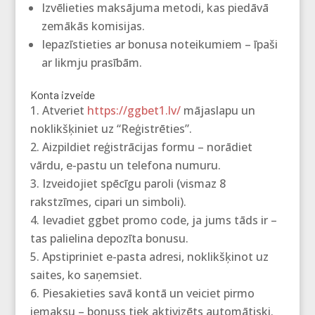
Izvēlieties maksājuma metodi, kas piedāvā
zemākās komisijas.
Iepazīstieties ar bonusa noteikumiem – īpaši
ar likmju prasībām.
Konta izveide
Atveriet
https://ggbet1.lv/
mājaslapu un
noklikšķiniet uz “Reģistrēties”.
Aizpildiet reģistrācijas formu – norādiet
vārdu, e-pastu un telefona numuru.
Izveidojiet spēcīgu paroli (vismaz 8
rakstzīmes, cipari un simboli).
Ievadiet ggbet promo code, ja jums tāds ir –
tas palielina depozīta bonusu.
Apstipriniet e-pasta adresi, noklikšķinot uz
saites, ko saņemsiet.
Piesakieties savā kontā un veiciet pirmo
iemaksu – bonuss tiek aktivizēts automātiski.