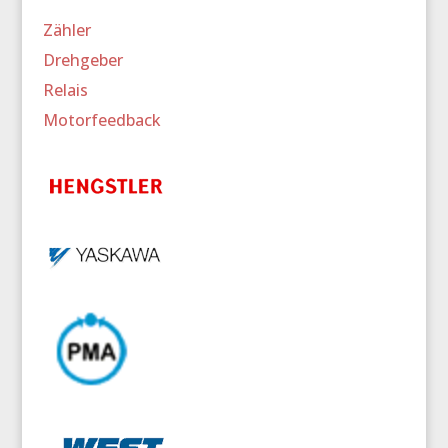
Zähler
Drehgeber
Relais
Motorfeedback