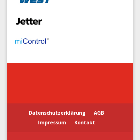
Datenschutzerklärung
AGB
Impressum
Kontakt