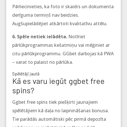
Pārliecinieties, ka foto ir skaidrs un dokumenta
derīguma termiņš nav beidzies.
Augšupielādējiet atkārtoti kvalitatīvu attēlu.
6. Spēle netiek ielādēta.
Notīriet
pārlūkprogrammas kešatmiņu vai mēģiniet ar
citu pārlūkprogrammu. GGbet darbojas kā PWA
– varat to palaist no pārlūka.
Spēlētāji jautā
Kā es varu iegūt ggbet free
spins?
Ggbet free spins tiek piešķirti jaunajiem
spēlētājiem kā daļa no laipnināšanas bonusa.
Tie parādās automātiski pēc pirmā depozīta