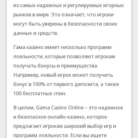
из самых надежных и регулируемых игорных
рынков в мире. Это означает, что игроки
могут быть уверены в безопасности своих
данных и средств.
Гама казино имеет несколько программ
лояльности, которые позволяют игрокам
получать бонусы и преимущества.
Например, новый игрок может получить
бонус в 100% от первого депозита, а также
100 бесплатных спин.
В целом, Gama Casino Online – это надежное
и безопасное онлайн-казино, которое
предлагает игрокам широкий выбор игр и
программ лояльности. Если вы ищете