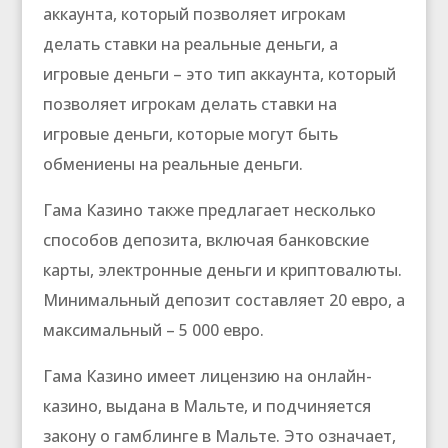
аккаунта, который позволяет игрокам
делать ставки на реальные деньги, а
игровые деньги – это тип аккаунта, который
позволяет игрокам делать ставки на
игровые деньги, которые могут быть
обмениены на реальные деньги.
Гама Казино также предлагает несколько
способов депозита, включая банковские
карты, электронные деньги и криптовалюты.
Минимальный депозит составляет 20 евро, а
максимальный – 5 000 евро.
Гама Казино имеет лицензию на онлайн-
казино, выдана в Мальте, и подчиняется
закону о гамблинге в Мальте. Это означает,