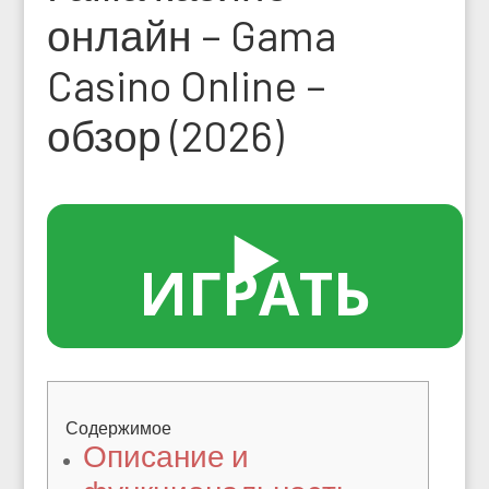
онлайн – Gama
Casino Online –
обзор (2026)
▶️
ИГРАТЬ
Содержимое
Описание и