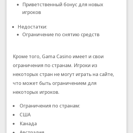
Приветственный бонус для новых
игроков
Недостатки:
Ограничение по снятию средств
Кроме того, Gama Casino имеет и свои
ограничения по странам. Игроки из
некоторых стран не могут играть на сайте,
что может быть ограничением для
некоторых игроков.
Ограничения по странам:
США
Канада
Австралия