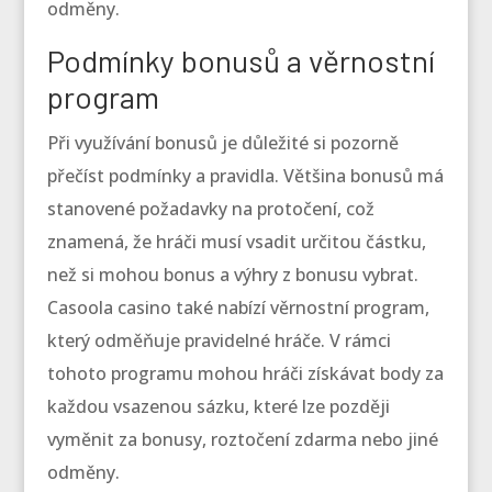
odměny.
Podmínky bonusů a věrnostní
program
Při využívání bonusů je důležité si pozorně
přečíst podmínky a pravidla. Většina bonusů má
stanovené požadavky na protočení, což
znamená, že hráči musí vsadit určitou částku,
než si mohou bonus a výhry z bonusu vybrat.
Casoola casino také nabízí věrnostní program,
který odměňuje pravidelné hráče. V rámci
tohoto programu mohou hráči získávat body za
každou vsazenou sázku, které lze později
vyměnit za bonusy, roztočení zdarma nebo jiné
odměny.