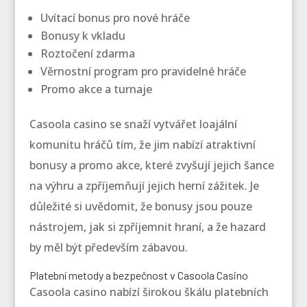
Uvítací bonus pro nové hráče
Bonusy k vkladu
Roztočení zdarma
Věrnostní program pro pravidelné hráče
Promo akce a turnaje
Casoola casino se snaží vytvářet loajální
komunitu hráčů tím, že jim nabízí atraktivní
bonusy a promo akce, které zvyšují jejich šance
na výhru a zpříjemňují jejich herní zážitek. Je
důležité si uvědomit, že bonusy jsou pouze
nástrojem, jak si zpříjemnit hraní, a že hazard
by měl být především zábavou.
Platební metody a bezpečnost v Casoola Casino
Casoola casino nabízí širokou škálu platebních