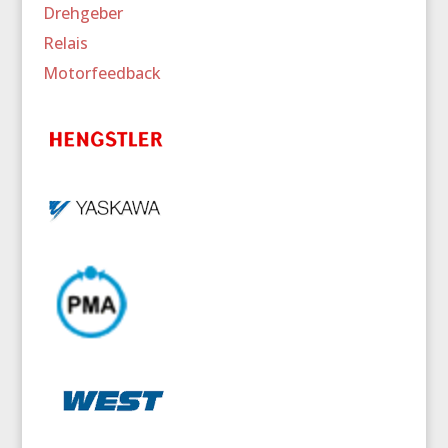
Drehgeber
Relais
Motorfeedback