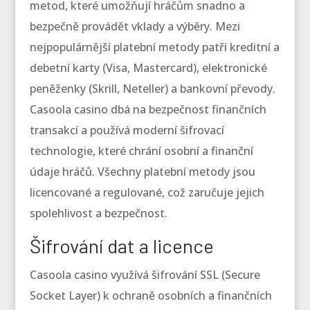
metod, které umožňují hráčům snadno a
bezpečně provádět vklady a výběry. Mezi
nejpopulárnější platební metody patří kreditní a
debetní karty (Visa, Mastercard), elektronické
peněženky (Skrill, Neteller) a bankovní převody.
Casoola casino dbá na bezpečnost finančních
transakcí a používá moderní šifrovací
technologie, které chrání osobní a finanční
údaje hráčů. Všechny platební metody jsou
licencované a regulované, což zaručuje jejich
spolehlivost a bezpečnost.
Šifrování dat a licence
Casoola casino využívá šifrování SSL (Secure
Socket Layer) k ochraně osobních a finančních