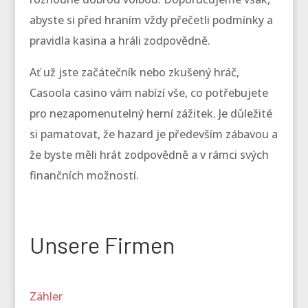
abyste si před hraním vždy přečetli podmínky a
pravidla kasina a hráli zodpovědně.
Ať už jste začátečník nebo zkušený hráč,
Casoola casino vám nabízí vše, co potřebujete
pro nezapomenutelný herní zážitek. Je důležité
si pamatovat, že hazard je především zábavou a
že byste měli hrát zodpovědně a v rámci svých
finančních možností.
Unsere Firmen
Zähler