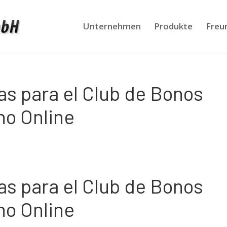
Unternehmen
Produkte
Freu
as para el Club de Bonos
no Online
as para el Club de Bonos
no Online