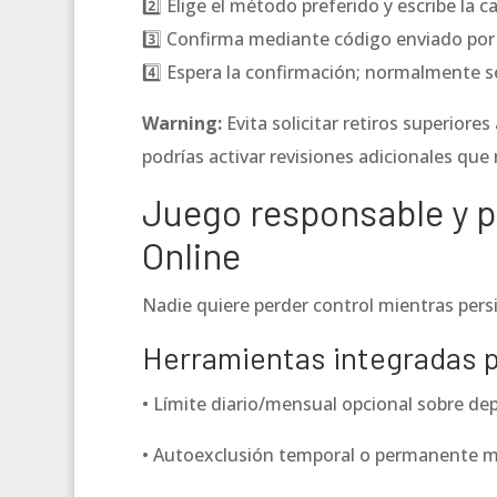
2️⃣ Elige el método preferido y escribe la
3️⃣ Confirma mediante código enviado por 
4️⃣ Espera la confirmación; normalmente se
Warning:
Evita solicitar retiros superiores 
podrías activar revisiones adicionales que 
Juego responsable y p
Online
Nadie quiere perder control mientras pers
Herramientas integradas p
• Límite diario/mensual opcional sobre dep
• Autoexclusión temporal o permanente me