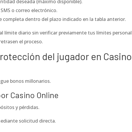
 cantidad deseada (máximo disponible).
SMS o correo electrónico.
 completa dentro del plazo indicado en la tabla anterior.
al límite diario sin verificar previamente tus límites personal
retrasen el proceso.
rotección del jugador en Casino
igue bonos millonarios.
or Casino Online
ósitos y pérdidas.
diante solicitud directa.