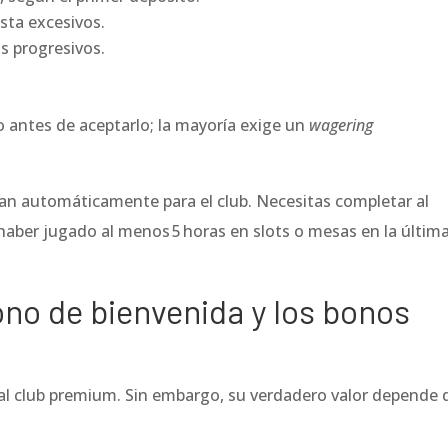
sta excesivos.
s progresivos.
 antes de aceptarlo; la mayoría exige un
wagering
can automáticamente para el club. Necesitas completar al
haber jugado al menos 5 horas en slots o mesas en la últim
no de bienvenida y los bonos
al club premium. Sin embargo, su verdadero valor depende 