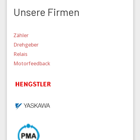
Unsere Firmen
Zähler
Drehgeber
Relais
Motorfeedback