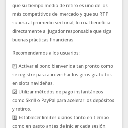
que su tiempo medio de retiro es uno de los
más competitivos del mercado y que su RTP
supera al promedio sectorial, lo cual beneficia
directamente al jugador responsable que siga
buenas prácticas financieras.
Recomendamos a los usuarios:
1️⃣ Activar el bono bienvenida tan pronto como
se registre para aprovechar los giros gratuitos
en slots navideñas.
2️⃣ Utilizar métodos de pago instantáneos
como Skrill o PayPal para acelerar los depósitos
y retiros.
3️⃣ Establecer límites diarios tanto en tiempo
como en gasto antes de iniciar cada sesión;