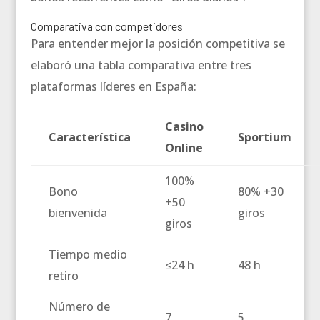
Comparativa con competidores
Para entender mejor la posición competitiva se
elaboró una tabla comparativa entre tres
plataformas líderes en España:
Casino
Característica
Sportium
Online
100%
Bono
80% +30
+50
bienvenida
giros
giros
Tiempo medio
≤24 h
48 h
retiro
Número de
7
5