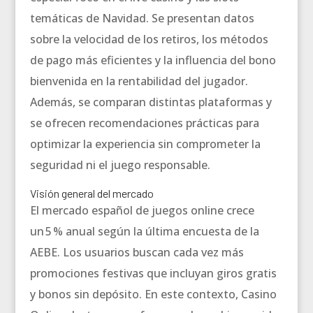
temáticas de Navidad. Se presentan datos
sobre la velocidad de los retiros, los métodos
de pago más eficientes y la influencia del bono
bienvenida en la rentabilidad del jugador.
Además, se comparan distintas plataformas y
se ofrecen recomendaciones prácticas para
optimizar la experiencia sin comprometer la
seguridad ni el juego responsable.
Visión general del mercado
El mercado español de juegos online crece
un 5 % anual según la última encuesta de la
AEBE. Los usuarios buscan cada vez más
promociones festivas que incluyan giros gratis
y bonos sin depósito. En este contexto, Casino