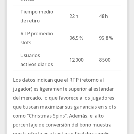
Tiempo medio
22 h
48 h
de retiro
RTP promedio
96,5 %
95,8 %
slots
Usuarios
12 000
8 500
activos diarios
Los datos indican que el RTP (retorno al
jugador) es ligeramente superior al estándar
del mercado, lo que favorece a los jugadores
que buscan maximizar sus ganancias en slots
como “Christmas Spins”. Además, el alto
porcentaje de conversión del bono muestra
que la oferta es atractiva y fácil de cumplir.