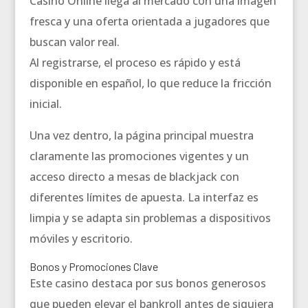
Casino Online llega al mercado con una imagen
fresca y una oferta orientada a jugadores que
buscan valor real.
Al registrarse, el proceso es rápido y está
disponible en español, lo que reduce la fricción
inicial.
Una vez dentro, la página principal muestra
claramente las promociones vigentes y un
acceso directo a mesas de blackjack con
diferentes límites de apuesta. La interfaz es
limpia y se adapta sin problemas a dispositivos
móviles y escritorio.
Bonos y Promociones Clave
Este casino destaca por sus bonos generosos
que pueden elevar el bankroll antes de siquiera