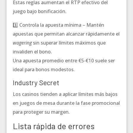
Estas reglas aumentan el RTP efectivo del
juego bajo bonificación.
3️⃣ Controla la apuesta mínima – Mantén
apuestas que permitan alcanzar rápidamente el
wagering
sin superar límites máximos que
invaliden el bono.
Una apuesta promedio entre €5‑€10 suele ser
ideal para bonos modestos.
Industry Secret
Los casinos tienden a aplicar límites más bajos
en juegos de mesa durante la fase promocional
para proteger su margen.
Lista rápida de errores