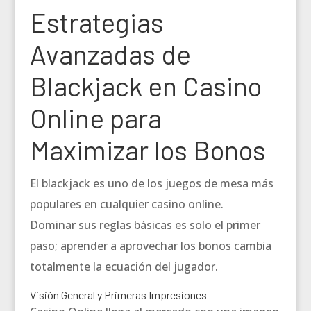
Estrategias
Avanzadas de
Blackjack en Casino
Online para
Maximizar los Bonos
El blackjack es uno de los juegos de mesa más
populares en cualquier casino online.
Dominar sus reglas básicas es solo el primer
paso; aprender a aprovechar los bonos cambia
totalmente la ecuación del jugador.
Visión General y Primeras Impresiones