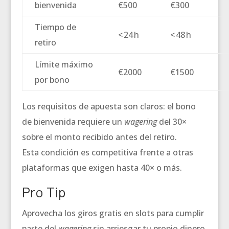
bienvenida
€500
€300
Tiempo de
< 24 h
< 48 h
retiro
Límite máximo
€2000
€1500
por bono
Los requisitos de apuesta son claros: el bono
de bienvenida requiere un
wagering
del 30×
sobre el monto recibido antes del retiro.
Esta condición es competitiva frente a otras
plataformas que exigen hasta 40× o más.
Pro Tip
Aprovecha los giros gratis en slots para cumplir
parte del
wagering
sin arriesgar tu propio dinero.