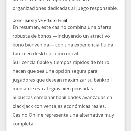
organizaciones dedicadas al juego responsable.
Conclusión y Veredicto Final
En resumen, este casino combina una oferta
robusta de bonos —incluyendo un atractivo
bono bienvenida— con una experiencia fluida
tanto en desktop como móvil.
Su licencia fiable y tiempos rápidos de retiro
hacen que sea una opción segura para
jugadores que desean maximizar su bankroll
mediante estrategias bien pensadas.
Si buscas combinar habilidades avanzadas en
blackjack con ventajas económicas reales,
Casino Online representa una alternativa muy
completa.