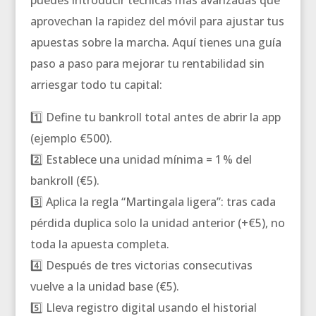
puedes introducir técnicas más avanzadas que
aprovechan la rapidez del móvil para ajustar tus
apuestas sobre la marcha. Aquí tienes una guía
paso a paso para mejorar tu rentabilidad sin
arriesgar todo tu capital:
1️⃣ Define tu bankroll total antes de abrir la app
(ejemplo €500).
2️⃣ Establece una unidad mínima = 1 % del
bankroll (€5).
3️⃣ Aplica la regla “Martingala ligera”: tras cada
pérdida duplica solo la unidad anterior (+€5), no
toda la apuesta completa.
4️⃣ Después de tres victorias consecutivas
vuelve a la unidad base (€5).
5️⃣ Lleva registro digital usando el historial