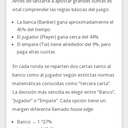
Antes de lanzarte a apostar grandes sumas es
vital comprender las reglas básicas del juego:
La banca (Banker) gana aproximadamente el
45% del tiempo
El jugador (Player) gana cerca del 44%
El empate (Tie) tiene alrededor del 9%, pero
paga altas cuotas
En cada ronda se reparten dos cartas tanto al
banco como al jugador según estrictas normas
matemáticas conocidas como “tercera carta”.
La decisión más sencilla es elegir entre “Banco”,
“Jugador” o “Empate”. Cada opción tiene un
margen diferente llamado
house edge
:
Banco → 1.º27%