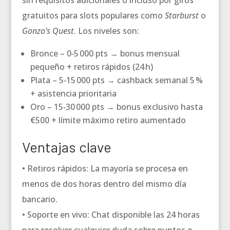
sin requisitos adicionales o incluso por giros
gratuitos para slots populares como
Starburst
o
Gonzo’s Quest
. Los niveles son:
Bronce – 0‑5 000 pts → bonus mensual
pequeño + retiros rápidos (24 h)
Plata – 5‑15 000 pts → cashback semanal 5 %
+ asistencia prioritaria
Oro – 15‑30 000 pts → bonus exclusivo hasta
€500 + límite máximo retiro aumentado
Ventajas clave
• Retiros rápidos: La mayoría se procesa en
menos de dos horas dentro del mismo día
bancario.
• Soporte en vivo: Chat disponible las 24 horas