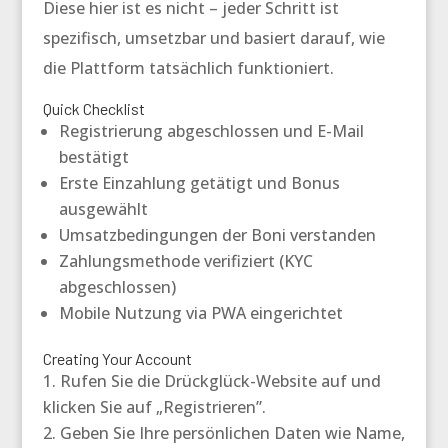
Diese hier ist es nicht – jeder Schritt ist
spezifisch, umsetzbar und basiert darauf, wie
die Plattform tatsächlich funktioniert.
Quick Checklist
Registrierung abgeschlossen und E-Mail
bestätigt
Erste Einzahlung getätigt und Bonus
ausgewählt
Umsatzbedingungen der Boni verstanden
Zahlungsmethode verifiziert (KYC
abgeschlossen)
Mobile Nutzung via PWA eingerichtet
Creating Your Account
Rufen Sie die Drückglück-Website auf und
klicken Sie auf „Registrieren”.
Geben Sie Ihre persönlichen Daten wie Name,