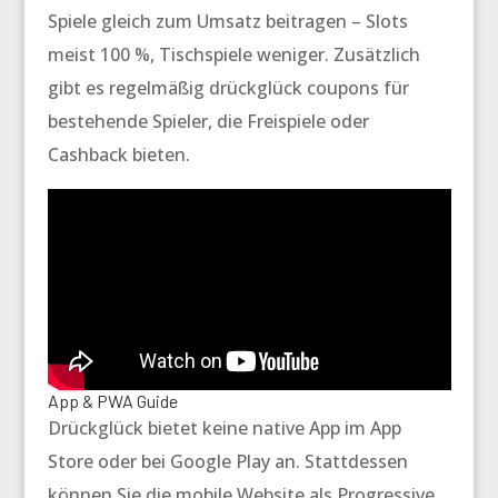
Spiele gleich zum Umsatz beitragen – Slots
meist 100 %, Tischspiele weniger. Zusätzlich
gibt es regelmäßig drückglück coupons für
bestehende Spieler, die Freispiele oder
Cashback bieten.
App & PWA Guide
Drückglück bietet keine native App im App
Store oder bei Google Play an. Stattdessen
können Sie die mobile Website als Progressive