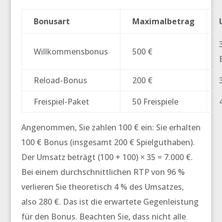
Bonusart
Maximalbetrag
Willkommensbonus
500 €
Reload-Bonus
200 €
Freispiel-Paket
50 Freispiele
Angenommen, Sie zahlen 100 € ein: Sie erhalten
100 € Bonus (insgesamt 200 € Spielguthaben).
Der Umsatz beträgt (100 + 100) × 35 = 7.000 €.
Bei einem durchschnittlichen RTP von 96 %
verlieren Sie theoretisch 4 % des Umsatzes,
also 280 €. Das ist die erwartete Gegenleistung
für den Bonus. Beachten Sie, dass nicht alle