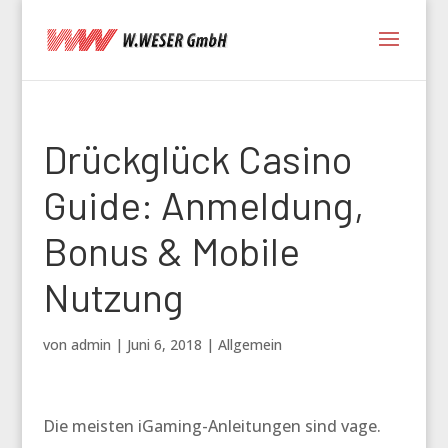
Drückglück Casino
Guide: Anmeldung,
Bonus & Mobile
Nutzung
von
admin
|
Juni 6, 2018
|
Allgemein
Die meisten iGaming-Anleitungen sind vage.