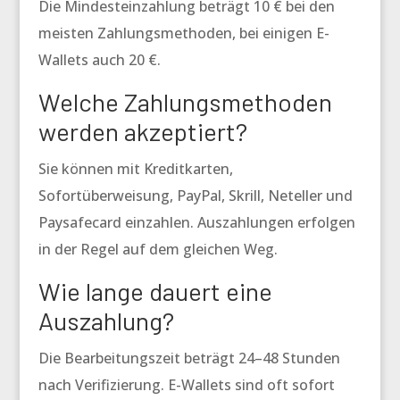
Die Mindesteinzahlung beträgt 10 € bei den
meisten Zahlungsmethoden, bei einigen E-
Wallets auch 20 €.
Welche Zahlungsmethoden
werden akzeptiert?
Sie können mit Kreditkarten,
Sofortüberweisung, PayPal, Skrill, Neteller und
Paysafecard einzahlen. Auszahlungen erfolgen
in der Regel auf dem gleichen Weg.
Wie lange dauert eine
Auszahlung?
Die Bearbeitungszeit beträgt 24–48 Stunden
nach Verifizierung. E-Wallets sind oft sofort