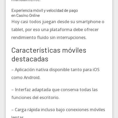
Experiencia móvil y velocidad de pago
en Casino Online
Hoy casi todos juegan desde su smartphone o
tablet, por eso una plataforma debe ofrecer
rendimiento fluido sin interrupciones.
Características móviles
destacadas
– Aplicación nativa disponible tanto para iOS
como Android.
– Interfaz adaptada que conserva todas las
funciones del escritorio.
– Carga rápida incluso bajo conexiones móviles
lentas.