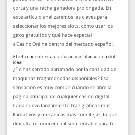
corta y una racha ganadora prolongada. En
este artículo analizaremos las claves para
seleccionar los mejores ​slots​, cómo usar los
giros gratuitos y qué hace especial
a Casino Online dentro del mercado español.
El reto que enfrentan los jugadores al buscar su slot
ideal
¿Te has sentido abrumado por la cantidad de
máquinas tragamonedas disponibles? Esa
sensación es muy común cuando se abre la
página principal de cualquier casino digital.
Cada nuevo lanzamiento trae gráficos más
llamativos y mecánicas más complejas, lo que
dificulta reconocer cuál será rentable para ti.