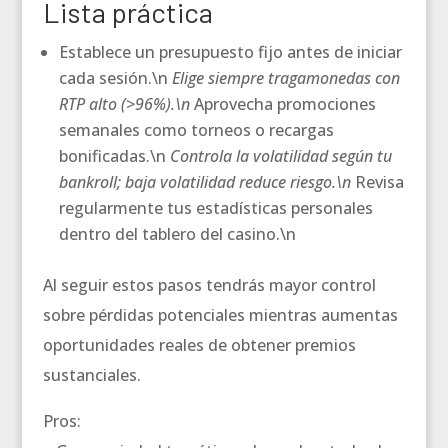
Lista práctica
Establece un presupuesto fijo antes de iniciar
cada sesión.\n
Elige siempre tragamonedas con
RTP alto (>96%).\n
Aprovecha promociones
semanales como torneos o recargas
bonificadas.\n
Controla la volatilidad según tu
bankroll; baja volatilidad reduce riesgo.\n
Revisa
regularmente tus estadísticas personales
dentro del tablero del casino.\n
Al seguir estos pasos tendrás mayor control
sobre pérdidas potenciales mientras aumentas
oportunidades reales de obtener premios
sustanciales.
Pros: