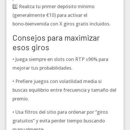
3️⃣ Realiza tu primer depósito mínimo
(generalmente €10) para activar el
bono‑bienvenida con X giros gratis incluidos.
Consejos para maximizar
esos giros
• Juega siempre en slots con RTP ≥96% para
mejorar tus probabilidades.
• Prefiere juegos con volatilidad media si
buscas equilibrio entre frecuencia y tamaño del
premio.
• Usa filtros del sitio para ordenar por “giros
gratuitos” y evita perder tiempo buscando
manualmente.