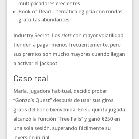
multiplicadores crecientes.
Book of Dead – temática egipcia con rondas
gratuitas abundantes.
Industry Secret: Los
slots
con mayor volatilidad
tienden a pagar menos frecuentemente, pero
sus premios son mucho mayores cuando llegan
a activar el jackpot.
Caso real
María, jugadora habitual, decidió probar
“Gonzo’s Quest” después de usar sus giros
gratis del bono bienvenida. En su quinta jugada
alcanzó la función “Free Falls” y ganó €250 en
una sola sesión, superando fácilmente su
inversión inicial.