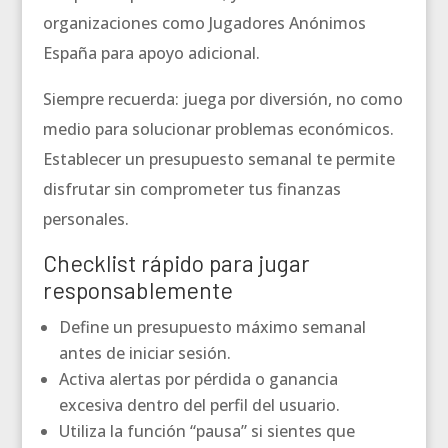
organizaciones como Jugadores Anónimos
España para apoyo adicional.
Siempre recuerda: juega por diversión, no como
medio para solucionar problemas económicos.
Establecer un presupuesto semanal te permite
disfrutar sin comprometer tus finanzas
personales.
Checklist rápido para jugar
responsablemente
Define un presupuesto máximo semanal
antes de iniciar sesión.
Activa alertas por pérdida o ganancia
excesiva dentro del perfil del usuario.
Utiliza la función “pausa” si sientes que