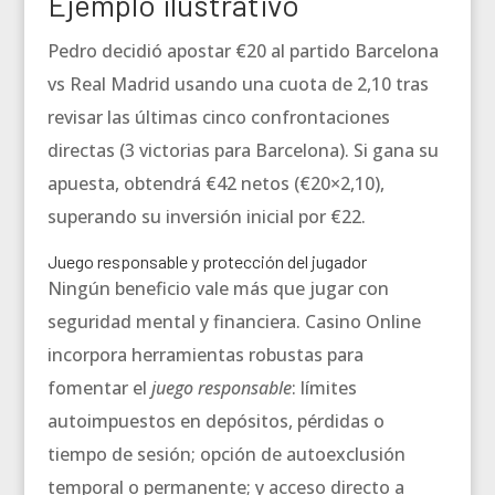
Ejemplo ilustrativo
Pedro decidió apostar €20 al partido Barcelona
vs Real Madrid usando una cuota de 2,10 tras
revisar las últimas cinco confrontaciones
directas (3 victorias para Barcelona). Si gana su
apuesta, obtendrá €42 netos (€20×2,10),
superando su inversión inicial por €22.
Juego responsable y protección del jugador
Ningún beneficio vale más que jugar con
seguridad mental y financiera. Casino Online
incorpora herramientas robustas para
fomentar el
juego responsable
: límites
autoimpuestos en depósitos, pérdidas o
tiempo de sesión; opción de autoexclusión
temporal o permanente; y acceso directo a