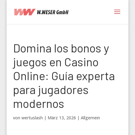
Domina los bonos y
juegos en Casino
Online: Guía experta
para jugadores
modernos
von
wertuslash
|
März 13, 2026
|
Allgemein