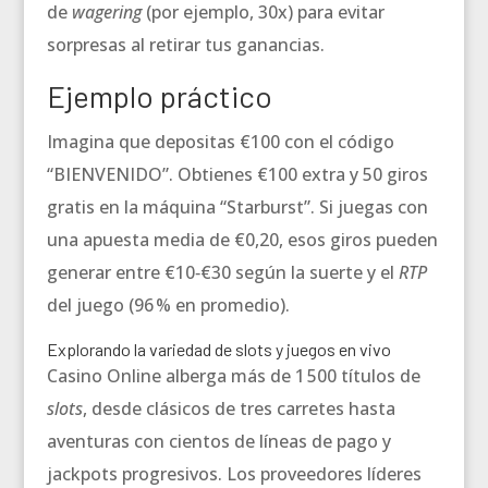
de
wagering
(por ejemplo, 30x) para evitar
sorpresas al retirar tus ganancias.
Ejemplo práctico
Imagina que depositas €100 con el código
“BIENVENIDO”. Obtienes €100 extra y 50 giros
gratis en la máquina “Starburst”. Si juegas con
una apuesta media de €0,20, esos giros pueden
generar entre €10‑€30 según la suerte y el
RTP
del juego (96 % en promedio).
Explorando la variedad de slots y juegos en vivo
Casino Online alberga más de 1 500 títulos de
slots
, desde clásicos de tres carretes hasta
aventuras con cientos de líneas de pago y
jackpots progresivos. Los proveedores líderes