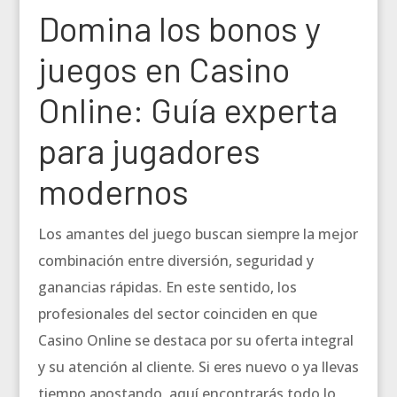
Domina los bonos y
juegos en Casino
Online: Guía experta
para jugadores
modernos
Los amantes del juego buscan siempre la mejor
combinación entre diversión, seguridad y
ganancias rápidas. En este sentido, los
profesionales del sector coinciden en que
Casino Online se destaca por su oferta integral
y su atención al cliente. Si eres nuevo o ya llevas
tiempo apostando, aquí encontrarás todo lo