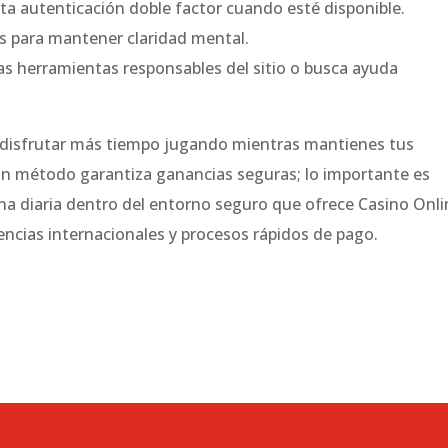
ita autenticación doble factor cuando esté disponible.
es para mantener claridad mental.
 las herramientas responsables del sitio o busca ayuda
s disfrutar más tiempo jugando mientras mantienes tus
ún método garantiza ganancias seguras; lo importante es
na diaria dentro del entorno seguro que ofrece Casino Onli
encias internacionales y procesos rápidos de pago.