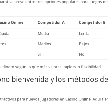
arativa breve entre tres opciones populares para juegos de
asino Online
Competidor A
Competidor B
ápida
Media
Lenta
ltos
Medios
Bajos
Sí
No
 dinero según lo que más valoras: rapidez o flexibilidad.
no bienvenida y los métodos d
tractivos para nuevos jugadores en Casino Online. Aquí tie