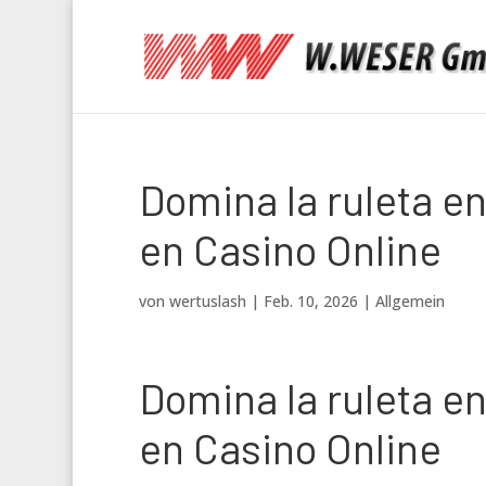
Domina la ruleta en
en Casino Online
von
wertuslash
|
Feb. 10, 2026
|
Allgemein
Domina la ruleta en
en Casino Online