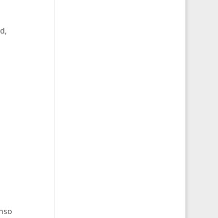
d,
enso