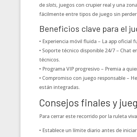
de
slots
, juegos con crupier real y una zo
fácilmente entre tipos de juego sin perde
Beneficios clave para el j
• Experiencia móvil fluida – La app oficia
• Soporte técnico disponible 24/7 – Chat 
técnicos.
• Programa VIP progresivo – Premia a quie
• Compromiso con juego responsable – Her
están integradas.
Consejos finales y jue
Para cerrar este recorrido por la ruleta vi
• Establece un límite diario antes de inicia