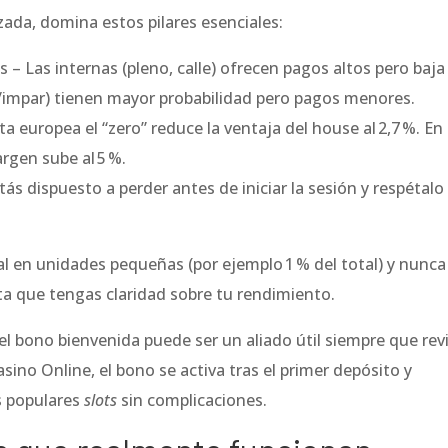
zada, domina estos pilares esenciales:
 – Las internas (pleno, calle) ofrecen pagos altos pero baja
ar/impar) tienen mayor probabilidad pero pagos menores.
ta europea el “zero” reduce la ventaja del house al 2,7 %. En
rgen sube al 5 %.
ás dispuesto a perder antes de iniciar la sesión y respétalo
ial en unidades pequeñas (por ejemplo 1 % del total) y nunca
a que tengas claridad sobre tu rendimiento.
 el bono bienvenida puede ser un aliado útil siempre que rev
sino Online, el bono se activa tras el primer depósito y
s populares
slots
sin complicaciones.