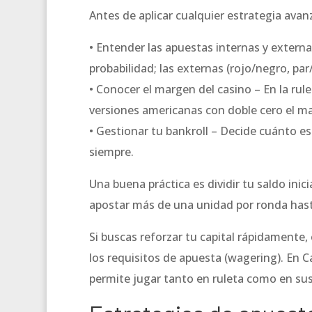
Antes de aplicar cualquier estrategia avan
• Entender las apuestas internas y externas
probabilidad; las externas (rojo/negro, p
• Conocer el margen del casino – En la rule
versiones americanas con doble cero el ma
• Gestionar tu bankroll – Decide cuánto est
siempre.
Una buena práctica es dividir tu saldo inic
apostar más de una unidad por ronda hast
Si buscas reforzar tu capital rápidamente,
los requisitos de apuesta (wagering). En Ca
permite jugar tanto en ruleta como en su