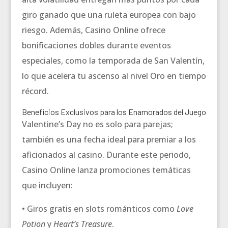
giro ganado que una ruleta europea con bajo
riesgo. Además, Casino Online ofrece
bonificaciones dobles durante eventos
especiales, como la temporada de San Valentín,
lo que acelera tu ascenso al nivel Oro en tiempo
récord.
Beneficios Exclusivos para los Enamorados del Juego
Valentine’s Day no es solo para parejas;
también es una fecha ideal para premiar a los
aficionados al casino. Durante este periodo,
Casino Online lanza promociones temáticas
que incluyen:
• Giros gratis en slots románticos como
Love
Potion
y
Heart’s Treasure
.