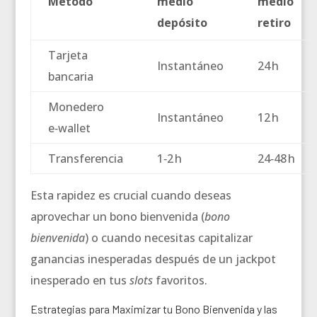
Método
medio
medio
depósito
retiro
Tarjeta
Instantáneo
24 h
bancaria
Monedero
Instantáneo
12 h
e‑wallet
Transferencia
1‑2 h
24‑48 h
Esta rapidez es crucial cuando deseas
aprovechar un bono bienvenida (
bono
bienvenida
) o cuando necesitas capitalizar
ganancias inesperadas después de un jackpot
inesperado en tus
slots
favoritos.
Estrategias para Maximizar tu Bono Bienvenida y las