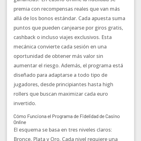
premia con recompensas reales que van más
allá de los bonos estándar. Cada apuesta suma
puntos que pueden canjearse por giros gratis,
cashback o incluso viajes exclusivos. Esta
mecánica convierte cada sesión en una
oportunidad de obtener más valor sin
aumentar el riesgo. Además, el programa está
diseñado para adaptarse a todo tipo de
jugadores, desde principiantes hasta high
rollers que buscan maximizar cada euro
invertido.
Cómo Funciona el Programa de Fidelidad de Casino
Online
El esquema se basa en tres niveles claros:
Bronce, Plata y Oro. Cada nivel requiere una