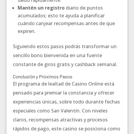
saldo rápidamente.
Mantén un registro
diario de puntos
acumulados; esto te ayuda a planificar
cuándo canjear recompensas antes de que
expiren.
Siguiendo estos pasos podrás transformar un
sencillo bono bienvenida en una fuente
constante de giros gratis y cashback semanal.
Conclusión y Próximos Pasos
El programa de lealtad de Casino Online está
pensado para premiar la constancia y ofrecer
experiencias únicas, sobre todo durante fechas
especiales como San Valentín. Con niveles
claros, recompensas atractivas y procesos
rápidos de pago, este casino se posiciona como