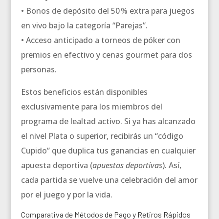
• Bonos de depósito del 50 % extra para juegos
en vivo bajo la categoría “Parejas”.
• Acceso anticipado a torneos de póker con
premios en efectivo y cenas gourmet para dos
personas.
Estos beneficios están disponibles
exclusivamente para los miembros del
programa de lealtad activo. Si ya has alcanzado
el nivel Plata o superior, recibirás un “código
Cupido” que duplica tus ganancias en cualquier
apuesta deportiva (
apuestas deportivas
). Así,
cada partida se vuelve una celebración del amor
por el juego y por la vida.
Comparativa de Métodos de Pago y Retiros Rápidos