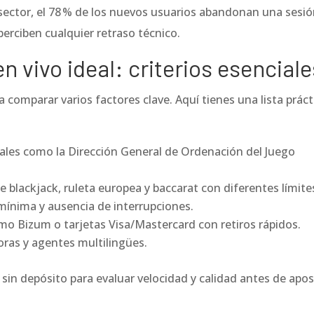
 sector, el 78 % de los nuevos usuarios abandonan una sesi
erciben cualquier retraso técnico.
n vivo ideal: criterios esenciale
 comparar varios factores clave. Aquí tienes una lista práct
ciales como la Dirección General de Ordenación del Juego
 blackjack, ruleta europea y baccarat con diferentes límite
mínima y ausencia de interrupciones.
o Bizum o tarjetas Visa/Mastercard con retiros rápidos.
horas y agentes multilingües.
sin depósito para evaluar velocidad y calidad antes de apos