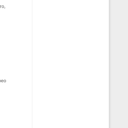
ro,
peo