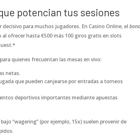
que potencian tus sesiones
 decisivo para muchos jugadores. En Casino Online, el
bon
al ofrecer hasta €500 más 100 giros gratis en slots
Quest.*
para quienes frecuentan las mesas en vivo:
as netas.
jugada que pueden canjearse por entradas a torneos
entos deportivos importantes mediante apuestas
bajo “wagering” (por ejemplo, 15x) suelen provenir de
pidos.