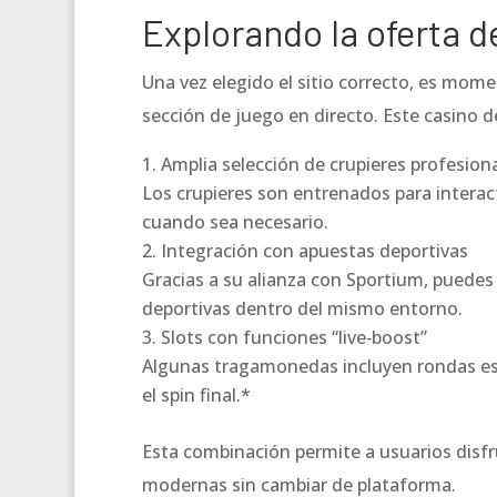
Explorando la oferta d
Una vez elegido el sitio correcto, es mom
sección de juego en directo. Este casino d
Amplia selección de crupieres profesion
Los crupieres son entrenados para interac
cuando sea necesario.
Integración con apuestas deportivas
Gracias a su alianza con Sportium, puedes
deportivas dentro del mismo entorno.
Slots con funciones “live‑boost”
Algunas tragamonedas incluyen rondas esp
el spin final.*
Esta combinación permite a usuarios disf
modernas sin cambiar de plataforma.