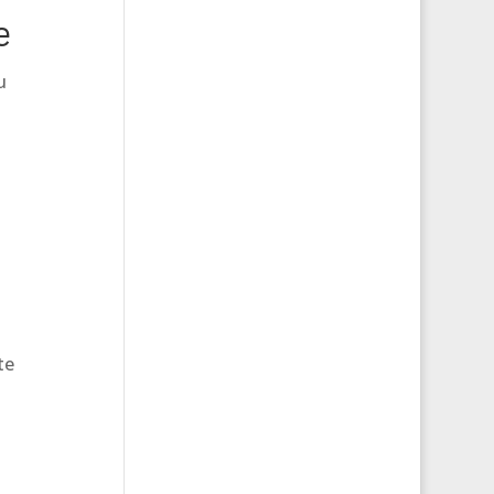
e
u
te