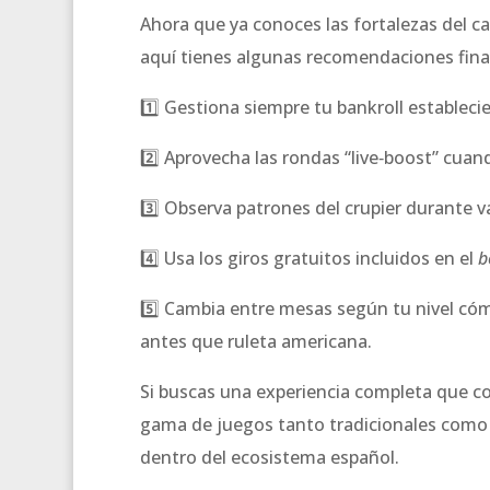
Ahora que ya conoces las fortalezas del c
aquí tienes algunas recomendaciones finale
1️⃣ Gestiona siempre tu bankroll establec
2️⃣ Aprovecha las rondas “live‑boost” cua
3️⃣ Observa patrones del crupier durante v
4️⃣ Usa los giros gratuitos incluidos en el
b
5️⃣ Cambia entre mesas según tu nivel cóm
antes que ruleta americana.
Si buscas una experiencia completa que co
gama de juegos tanto tradicionales como
dentro del ecosistema español.​