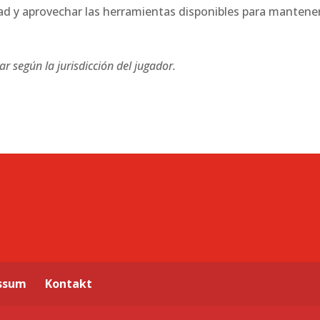
d y aprovechar las herramientas disponibles para mantener
r según la jurisdicción del jugador.
ssum
Kontakt