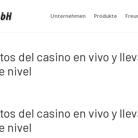
Unternehmen
Produkte
Freu
os del casino en vivo y lle
e nivel
os del casino en vivo y lle
e nivel