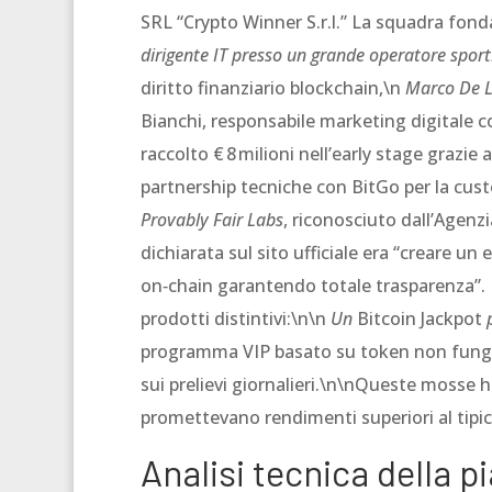
SRL “Crypto Winner S.r.l.” La squadra fon
dirigente IT presso un grande operatore sporti
diritto finanziario blockchain,\n
Marco De Lu
Bianchi, responsabile marketing digitale c
raccolto € 8 milioni nell’early stage grazie
partnership tecniche con BitGo per la custo
Provably Fair Labs
, riconosciuto dall’Agenz
dichiarata sul sito ufficiale era “creare u
on‑chain garantendo totale trasparenza”.
prodotti distintivi:\n\n
Un
Bitcoin Jackpot
p
programma VIP basato su token non fungib
sui prelievi giornalieri.\n\nQueste mosse
promettevano rendimenti superiori al tipic
Analisi tecnica della p