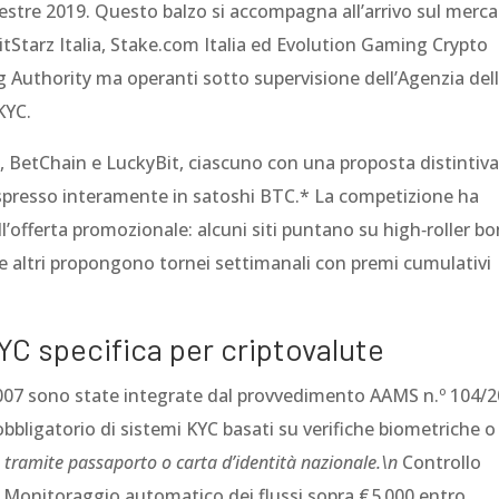
mestre 2019​. Questo balzo si accompagna all’arrivo sul merc
itStarz Italia, Stake.com Italia ed Evolution Gaming Crypto
ng Authority ma operanti sotto supervisione dell’Agenzia del
YC.​
y, BetChain e LuckyBit, ciascuno con una proposta distintiva
spresso interamente in satoshi BTC.* La competizione ha
l’offerta promozionale: alcuni siti puntano su high‑roller b
tre altri propongono tornei settimanali con premi cumulativi
 specifica per criptovalute
007 sono state integrate dal provvedimento AAMS n.º 104/
o obbligatorio di sistemi KYC basati su verifiche biometriche o
à tramite passaporto o carta d’identità nazionale.\n
Controllo
 Monitoraggio automatico dei flussi sopra € 5 000 entro