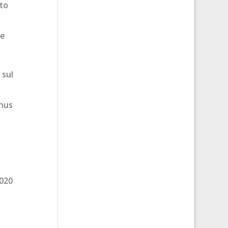
ato
le
 sul
onus
2020