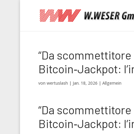
“Da scommettitore 
Bitcoin‑Jackpot: l’
von
wertuslash
|
Jan. 18, 2026
|
Allgemein
“Da scommettitore 
Bitcoin‑Jackpot: l’