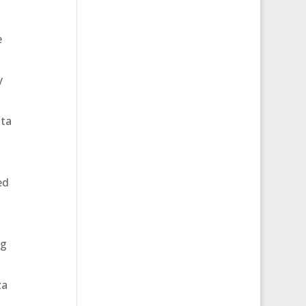
e
y
ata
ed
ng
za