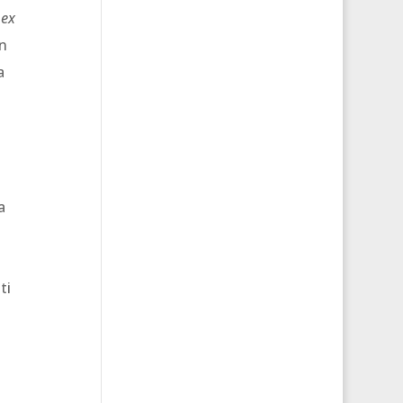
 ex
in
a
a
ti