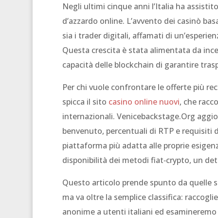
Negli ultimi cinque anni l’Italia ha assisti
d’azzardo online. L’avvento dei casinò basa
sia i trader digitali, affamati di un’esper
Questa crescita è stata alimentata da incent
capacità delle blockchain di garantire tras
Per chi vuole confrontare le offerte più re
spicca il sito
casino online nuovi
, che racco
internazionali. Venicebackstage.Org aggio
benvenuto, percentuali di RTP e requisiti 
piattaforma più adatta alle proprie esigenze.
disponibilità dei metodi fiat‑crypto, un det
Questo articolo prende spunto da quelle s
ma va oltre la semplice classifica: raccogl
anonime a utenti italiani ed esamineremo la