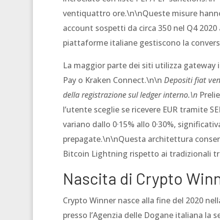
ventiquattro ore.\n\nQueste misure hanno
account sospetti da circa 350 nel Q4 202
piattaforme italiane gestiscono la convers
La maggior parte dei siti utilizza gatewa
Pay o Kraken Connect.\n\n
Depositi fiat v
della registrazione sul ledger interno.\n
Prelie
l’utente sceglie se ricevere EUR tramite 
variano dallo 0·15% allo 0·30%, significativ
prepagate.\n\nQuesta architettura consente
Bitcoin Lightning rispetto ai tradizionali tr
Nascita di Crypto Winne
Crypto Winner nasce alla fine del 2020 nella
presso l’Agenzia delle Dogane italiana la 