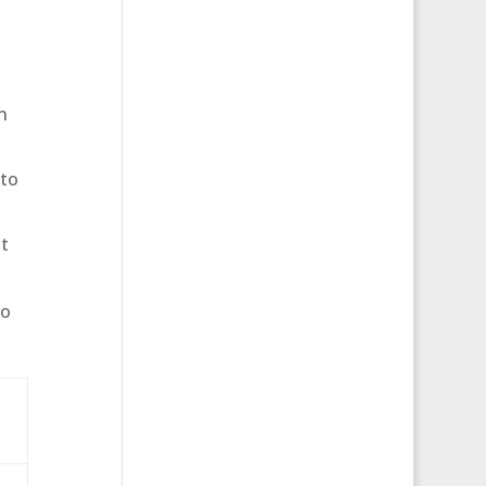
n
ato
ut
to