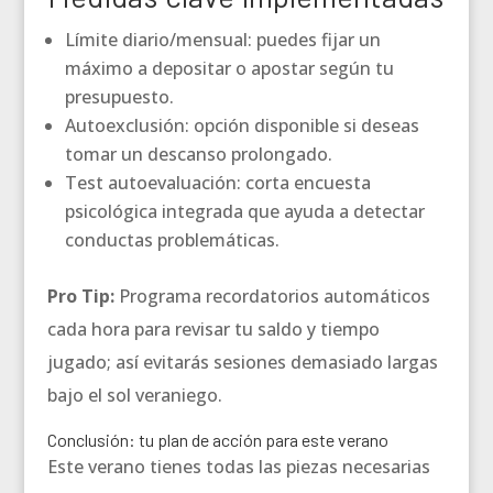
Límite diario/mensual: puedes fijar un
máximo a depositar o apostar según tu
presupuesto.
Autoexclusión: opción disponible si deseas
tomar un descanso prolongado.
Test autoevaluación: corta encuesta
psicológica integrada que ayuda a detectar
conductas problemáticas.
Pro Tip:
Programa recordatorios automáticos
cada hora para revisar tu saldo y tiempo
jugado; así evitarás sesiones demasiado largas
bajo el sol veraniego.
Conclusión: tu plan de acción para este verano
Este verano tienes todas las piezas necesarias