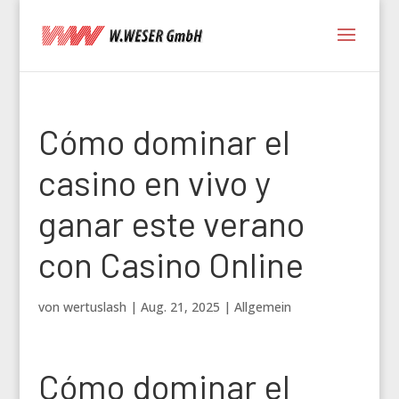
Cómo dominar el
casino en vivo y
ganar este verano
con Casino Online
von
wertuslash
|
Aug. 21, 2025
|
Allgemein
Cómo dominar el