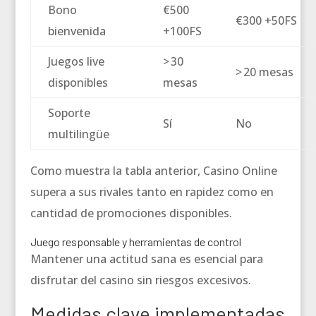
Bono
€500
€300 +50FS
bienvenida
+100FS
Juegos live
> 30
> 20 mesas
disponibles
mesas
Soporte
Sí
No
multilingüe
Como muestra la tabla anterior, Casino Online
supera a sus rivales tanto en rapidez como en
cantidad de promociones disponibles.
Juego responsable y herramientas de control
Mantener una actitud sana es esencial para
disfrutar del casino sin riesgos excesivos.
Medidas clave implementadas