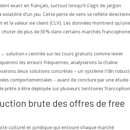
nt exact en français, surtout lorsqu’il s’agit de jargon
a volatilité d’un jeu. Cette perte de sens se reflète directem
on et la valeur vie client (CLV). Les données montrent qu’une
 chuter de plus de 30 % dans certains marchés francophon
 solution » centrée sur les tours gratuits comme levier
iquerons les erreurs fréquentes, analyserons la chaîne
oserons deux solutions concrètes – un système i18n robust
nnées comportementales – avant de conclure par une étude
le prête à être déployée sur plusieurs territoires francophon
uction brute des offres de free
xte culturel et juridique qui entoure chaque marché