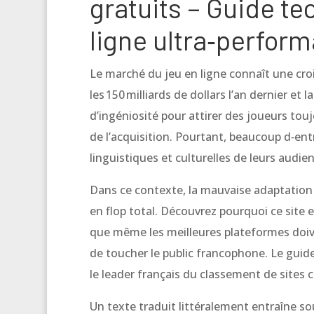
gratuits – Guide t
ligne ultra‑perform
Le marché du jeu en ligne connaît une cro
les 150 milliards de dollars l’an dernier et
d’ingéniosité pour attirer des joueurs touj
de l’acquisition. Pourtant, beaucoup d‑ent
linguistiques et culturelles de leurs audien
Dans ce contexte, la mauvaise adaptati
en flop total. Découvrez pourquoi ce site
que même les meilleures plateformes doive
de toucher le public francophone. Le guide 
le leader français du classement de sites 
Un texte traduit littéralement entraîne 