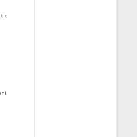
ible
.
ant