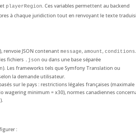
et
. Ces variables permettent au backend
playerRegion
es à chaque juridiction tout en renvoyant le texte traduis
A), renvoie JSON contenant
,
,
message
amount
conditions
es fichiers
ou dans une base séparée
.json
). Les frameworks tels que Symfony Translation ou
n
selon la demande utilisateur.
asés sur le pays : restrictions légales françaises (maximale
ratio wagering minimum = x30), normes canadiennes concern
).
y
igurer :