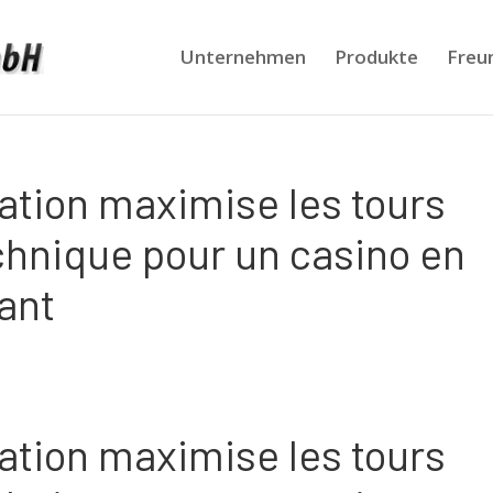
Unternehmen
Produkte
Freu
ation maximise les tours
echnique pour un casino en
ant
ation maximise les tours