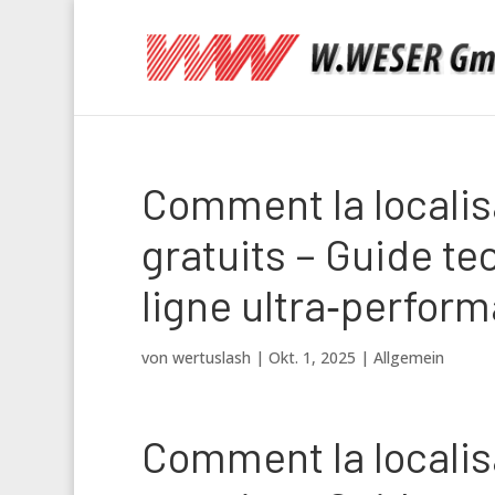
Comment la localis
gratuits – Guide t
ligne ultra‑perform
von
wertuslash
|
Okt. 1, 2025
|
Allgemein
Comment la localis