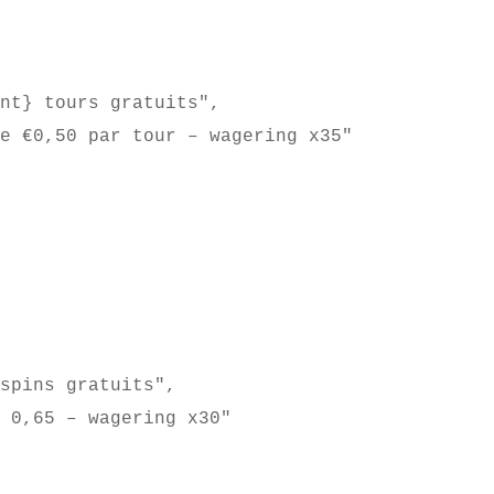
nt} tours gratuits",

e €0,50 par tour – wagering x35"

spins gratuits",

 0,65 – wagering x30"
