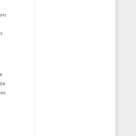
ent
es
e
 de
es.