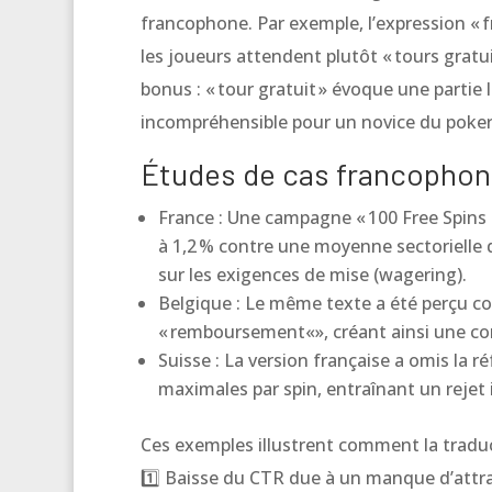
francophone. Par exemple, l’expression « fr
les joueurs attendent plutôt « tours grat
bonus : « tour gratuit » évoque une partie 
incompréhensible pour un novice du poker
Études de cas francopho
France : Une campagne « 100 Free Spins 
à 1,2 % contre une moyenne sectorielle 
sur les exigences de mise (wagering).
Belgique : Le même texte a été perçu co
« remboursement«», créant ainsi une co
Suisse : La version française a omis la r
maximales par spin, entraînant un rejet
Ces exemples illustrent comment la tradu
1️⃣ Baisse du CTR due à un manque d’attrac