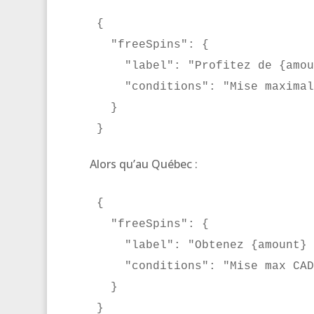
{

  "freeSpins": {

    "label": "Profitez de {amou
    "conditions": "Mise maximal
  }

Alors qu’au Québec :
{

  "freeSpins": {

    "label": "Obtenez {amount} 
    "conditions": "Mise max CAD
  }
