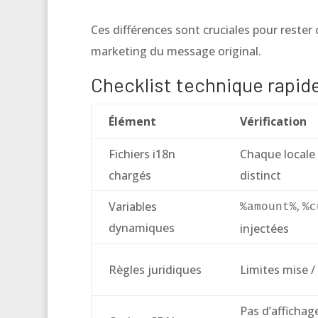
Ces différences sont cruciales pour rester 
marketing du message original.
Checklist technique rapid
Élément
Vérification
Fichiers i18n
Chaque locale 
chargés
distinct
,
Variables
%amount%
%c
dynamiques
injectées
Règles juridiques
Limites mise /
Pas d’affichag