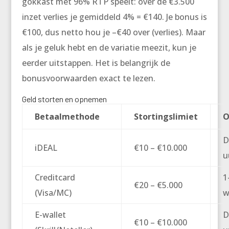
gokkast met 96% RTP speelt: over de €3.500
inzet verlies je gemiddeld 4% = €140. Je bonus is
€100, dus netto hou je –€40 over (verlies). Maar
als je geluk hebt en de variatie meezit, kun je
eerder uitstappen. Het is belangrijk de
bonusvoorwaarden exact te lezen.
Geld storten en opnemen
Betaalmethode
Stortingslimiet
O
D
iDEAL
€10 – €10.000
u
Creditcard
1
€20 – €5.000
(Visa/MC)
w
E-wallet
D
€10 – €10.000