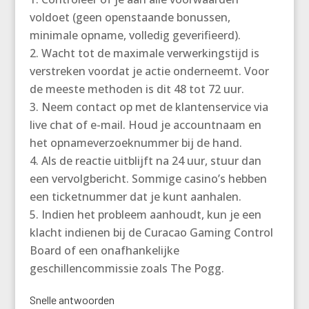
voldoet (geen openstaande bonussen,
minimale opname, volledig geverifieerd).
Wacht tot de maximale verwerkingstijd is
verstreken voordat je actie onderneemt. Voor
de meeste methoden is dit 48 tot 72 uur.
Neem contact op met de klantenservice via
live chat of e-mail. Houd je accountnaam en
het opnameverzoeknummer bij de hand.
Als de reactie uitblijft na 24 uur, stuur dan
een vervolgbericht. Sommige casino’s hebben
een ticketnummer dat je kunt aanhalen.
Indien het probleem aanhoudt, kun je een
klacht indienen bij de Curacao Gaming Control
Board of een onafhankelijke
geschillencommissie zoals The Pogg.
Snelle antwoorden