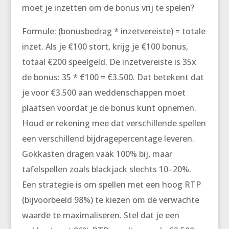
moet je inzetten om de bonus vrij te spelen?
Formule: (bonusbedrag * inzetvereiste) = totale
inzet. Als je €100 stort, krijg je €100 bonus,
totaal €200 speelgeld. De inzetvereiste is 35x
de bonus: 35 * €100 = €3.500. Dat betekent dat
je voor €3.500 aan weddenschappen moet
plaatsen voordat je de bonus kunt opnemen.
Houd er rekening mee dat verschillende spellen
een verschillend bijdragepercentage leveren.
Gokkasten dragen vaak 100% bij, maar
tafelspellen zoals blackjack slechts 10–20%.
Een strategie is om spellen met een hoog RTP
(bijvoorbeeld 98%) te kiezen om de verwachte
waarde te maximaliseren. Stel dat je een