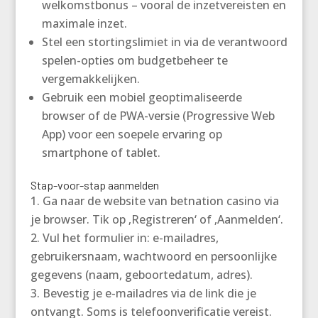
welkomstbonus – vooral de inzetvereisten en
maximale inzet.
Stel een stortingslimiet in via de verantwoord
spelen-opties om budgetbeheer te
vergemakkelijken.
Gebruik een mobiel geoptimaliseerde
browser of de PWA-versie (Progressive Web
App) voor een soepele ervaring op
smartphone of tablet.
Stap-voor-stap aanmelden
Ga naar de website van betnation casino via
je browser. Tik op ‚Registreren‘ of ‚Aanmelden‘.
Vul het formulier in: e-mailadres,
gebruikersnaam, wachtwoord en persoonlijke
gegevens (naam, geboortedatum, adres).
Bevestig je e-mailadres via de link die je
ontvangt. Soms is telefoonverificatie vereist.