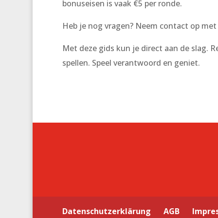
bonuseisen is vaak €5 per ronde.
Heb je nog vragen? Neem contact op met de
Met deze gids kun je direct aan de slag. 
spellen. Speel verantwoord en geniet.
Datenschutzerklärung
AGB
Impre