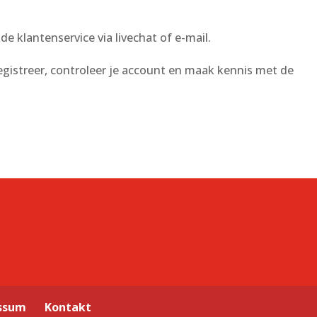
 klantenservice via livechat of e-mail.
Registreer, controleer je account en maak kennis met de
ssum
Kontakt