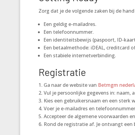
Zorg dat je de volgende zaken bij de hand
Een geldig e-mailadres.
Een telefoonnummer.
Een identiteitsbewijs (paspoort, ID-kaart 
Een betaalmethode: iDEAL, creditcard of 
Een stabiele internetverbinding.
Registratie
Ga naar de website van
Betmgm nederl
Vul je persoonlijke gegevens in: naam, 
Kies een gebruikersnaam en een sterk 
Voer je e-mailadres en telefoonnummer i
Accepteer de algemene voorwaarden en b
Rond de registratie af. Je ontvangt een 