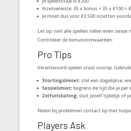
Je speeltotaal is €200.
Inzetvereiste: 35 x bonus = 35 x €100 = 
Je moet dus voor €3.500 inzetten voord
Let op: niet alle spellen tellen even zwaa
Controleer de bonusvoorwaarden.
Pro Tips
Verantwoord spelen staat voorop. Gebruik
Stortingslimiet:
stel een dagelijkse, we
Sessielimiet:
begrens de tijd die je per 
Zelfuitsluiting:
sluit jezelf tijdelijk o
Neem bij problemen contact op met hulpor
Players Ask