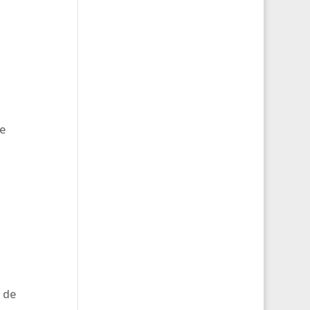
je
 de