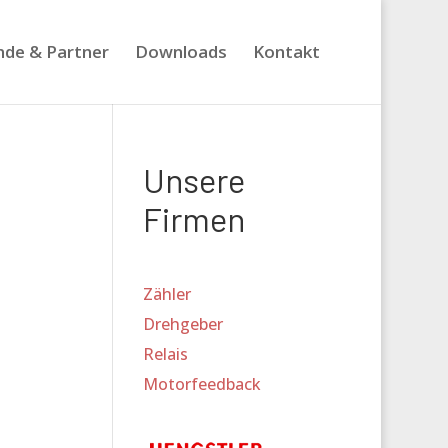
nde & Partner
Downloads
Kontakt
Unsere
Firmen
Zähler
Drehgeber
Relais
n
Motorfeedback