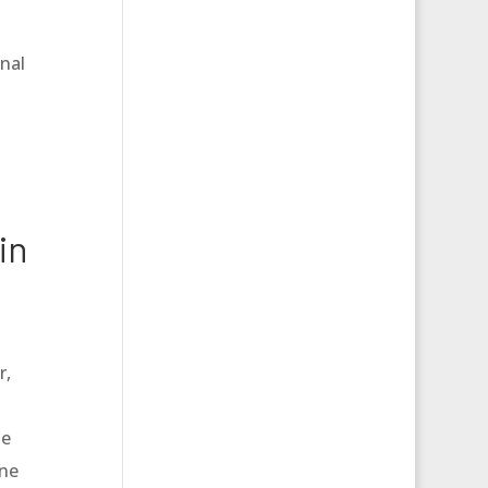
nal
in
r,
De
ine