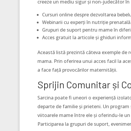
creeze un mediu sigur și non-judecător în 
Cursuri online despre dezvoltarea bebelu
Webinarii cu experți în nutriție prenatală
Grupuri de suport pentru mame în diferite
Acces gratuit la articole și ghiduri infor
Această listă prezintă câteva exemple de r
mama. Prin oferirea unui acces facil la ac
a face față provocărilor maternității.
Sprijin Comunitar și C
Sarcina poate fi uneori o experiență izola
departe de familie și prieteni. Un progra
viitoarele mame între ele și oferindu-le un 
Participarea la grupuri de suport, evenime