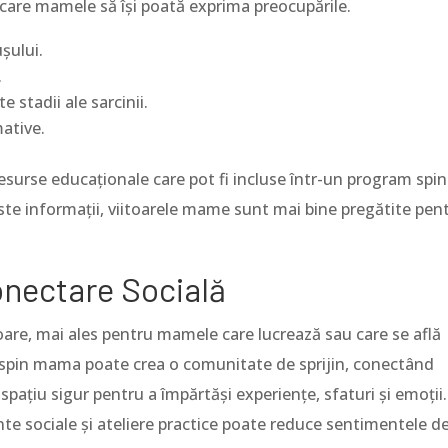
care mamele să își poată exprima preocupările.
șului.
.
 stadii ale sarcinii.
mative.
esurse educaționale care pot fi incluse într-un program spin
este informații, viitoarele mame sunt mai bine pregătite pen
onectare Socială
toare, mai ales pentru mamele care lucrează sau care se află
m spin mama poate crea o comunitate de sprijin, conectând
spațiu sigur pentru a împărtăși experiențe, sfaturi și emoții.
nte sociale și ateliere practice poate reduce sentimentele d