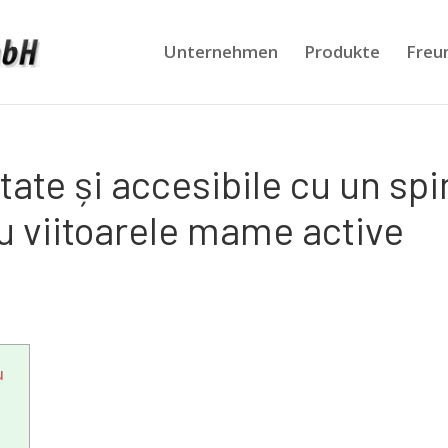
Unternehmen
Produkte
Freu
ate și accesibile cu un spi
 viitoarele mame active
u