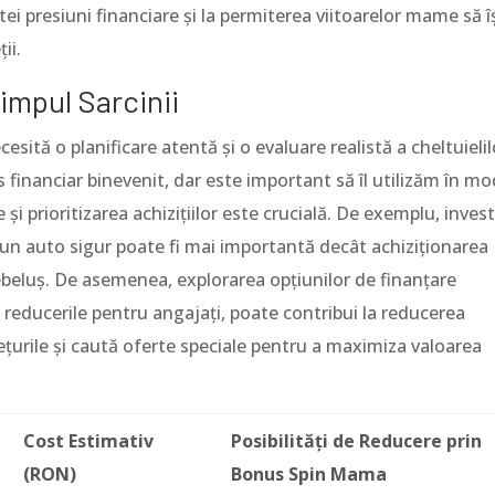
ei presiuni financiare și la permiterea viitoarelor mame să î
ii.
impul Sarcinii
esită o planificare atentă și o evaluare realistă a cheltuielil
inanciar binevenit, dar este important să îl utilizăm în mo
 și prioritizarea achizițiilor este crucială. De exemplu, invest
caun auto sigur poate fi mai importantă decât achiziționarea
beluș. De asemenea, explorarea opțiunilor de finanțare
u reducerile pentru angajați, poate contribui la reducerea
țurile și caută oferte speciale pentru a maximiza valoarea
Cost Estimativ
Posibilități de Reducere prin
(RON)
Bonus Spin Mama