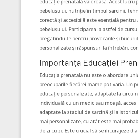
educație prenatală valoroasă. Acest lucru p
bebelușului, nutriție în timpul sarcinii, teh
corectă și accesibilă este esențială pentru
bebelușului. Participarea la astfel de cursu
pregătindu-le pentru provocările și bucuriil
personalizate și răspunsuri la întrebări, co
Importanța Educației Pren
Educația prenatală nu este o abordare unică
preocupările fiecărei mame pot varia. Un p
educație personalizate, adaptate la circums
individuală cu un medic sau moașă, acces l
adaptate la stadiul de sarcină și la istoric
mai personalizate, cu atât este mai probabil
de zi cu zi. Este crucial să se încurajeze di