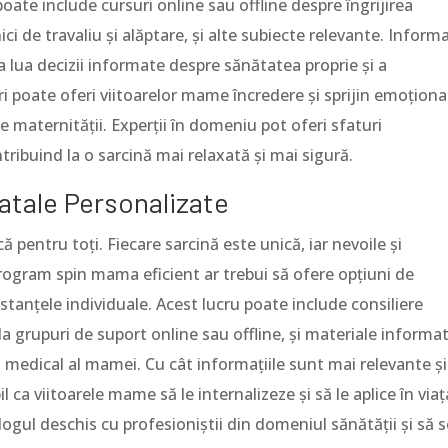
oate include cursuri online sau offline despre îngrijirea
nici de travaliu și alăptare, și alte subiecte relevante. Informa
 a lua decizii informate despre sănătatea proprie și a
ri poate oferi viitoarelor mame încredere și sprijin emoțional
e maternității. Experții în domeniu pot oferi sfaturi
ntribuind la o sarcină mai relaxată și mai sigură.
atale Personalizate
 pentru toți. Fiecare sarcină este unică, iar nevoile și
rogram spin mama eficient ar trebui să ofere opțiuni de
tanțele individuale. Acest lucru poate include consiliere
a grupuri de suport online sau offline, și materiale informat
ul medical al mamei. Cu cât informațiile sunt mai relevante și
 ca viitoarele mame să le internalizeze și să le aplice în viaț
alogul deschis cu profesioniștii din domeniul sănătății și să s