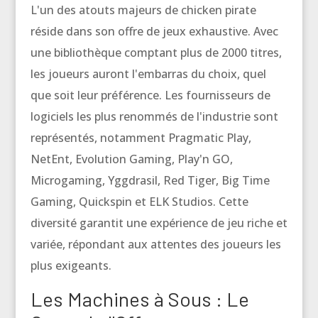
L'un des atouts majeurs de chicken pirate
réside dans son offre de jeux exhaustive. Avec
une bibliothèque comptant plus de 2000 titres,
les joueurs auront l'embarras du choix, quel
que soit leur préférence. Les fournisseurs de
logiciels les plus renommés de l'industrie sont
représentés, notamment Pragmatic Play,
NetEnt, Evolution Gaming, Play'n GO,
Microgaming, Yggdrasil, Red Tiger, Big Time
Gaming, Quickspin et ELK Studios. Cette
diversité garantit une expérience de jeu riche et
variée, répondant aux attentes des joueurs les
plus exigeants.
Les Machines à Sous : Le