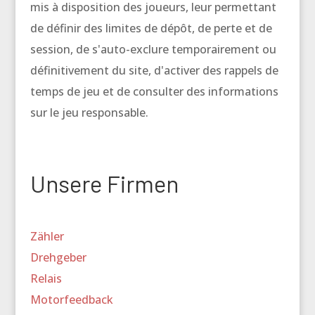
mis à disposition des joueurs, leur permettant
de définir des limites de dépôt, de perte et de
session, de s'auto-exclure temporairement ou
définitivement du site, d'activer des rappels de
temps de jeu et de consulter des informations
sur le jeu responsable.
Unsere Firmen
Zähler
Drehgeber
Relais
Motorfeedback