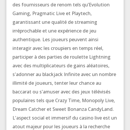
des fournisseurs de renom tels qu’Evolution
Gaming, Pragmatic Live et Playtech,
garantissant une qualité de streaming
irréprochable et une expérience de jeu
authentique. Les joueurs peuvent ainsi
interagir avec les croupiers en temps réel,
participer à des parties de roulette Lightning
avec des multiplicateurs de gains aléatoires,
s'adonner au blackjack Infinite avec un nombre
illimité de joueurs, tenter leur chance au
baccarat ou s'amuser avec des jeux télévisés
populaires tels que Crazy Time, Monopoly Live,
Dream Catcher et Sweet Bonanza CandyLand.
L'aspect social et immersif du casino live est un
atout majeur pour les joueurs à la recherche