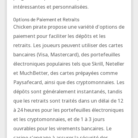
intéressantes et personnalisées.
Options de Paiement et Retraits
Chicken pirate propose une variété d'options de
paiement pour faciliter les dépôts et les
retraits. Les joueurs peuvent utiliser des cartes
bancaires (Visa, Mastercard), des portefeuilles
électroniques populaires tels que Skrill, Neteller
et MuchBetter, des cartes prépayées comme
Paysafecard, ainsi que des cryptomonnaies. Les
dépôts sont généralement instantanés, tandis
que les retraits sont traités dans un délai de 12
à 24 heures pour les portefeuilles électroniques
et les cryptomonnaies, et de 1 à 3 jours
ouvrables pour les virements bancaires. Le
casino s'engage à assurer la sécurité des