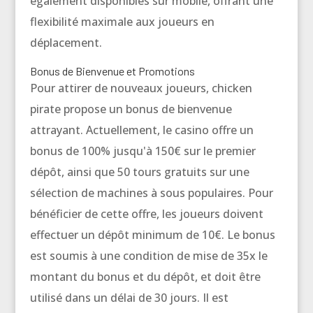
également disponibles sur mobile, offrant une
flexibilité maximale aux joueurs en
déplacement.
Bonus de Bienvenue et Promotions
Pour attirer de nouveaux joueurs, chicken
pirate propose un bonus de bienvenue
attrayant. Actuellement, le casino offre un
bonus de 100% jusqu'à 150€ sur le premier
dépôt, ainsi que 50 tours gratuits sur une
sélection de machines à sous populaires. Pour
bénéficier de cette offre, les joueurs doivent
effectuer un dépôt minimum de 10€. Le bonus
est soumis à une condition de mise de 35x le
montant du bonus et du dépôt, et doit être
utilisé dans un délai de 30 jours. Il est