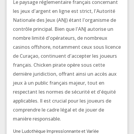
Le paysage réglementaire français concernant
les jeux d'argent en ligne est strict, l'Autorité
Nationale des Jeux (ANJ) étant l'organisme de
contrôle principal. Bien que l'ANJ autorise un
nombre limité d'opérateurs, de nombreux
casinos offshore, notamment ceux sous licence
de Curaçao, continuent d'accepter les joueurs
français. Chicken pirate opère sous cette
dernière juridiction, offrant ainsi un accès aux
jeux à un public français majeur, tout en
respectant les normes de sécurité et d'équité
applicables. Il est crucial pour les joueurs de
comprendre le cadre légal et de jouer de
manière responsable.
Une Ludothèque Impressionnante et Variée