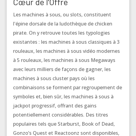
Cœur de l'Offre
Les machines à sous, ou slots, constituent
l'épine dorsale de la ludothèque de chicken
pirate. On y retrouve toutes les typologies
existantes : les machines à sous classiques à 3
rouleaux, les machines à sous vidéo modernes
à 5 rouleaux, les machines à sous Megaways
avec leurs milliers de façons de gagner, les
machines à sous cluster pays où les
combinaisons se forment par regroupement de
symboles et, bien sûr, les machines à sous à
jackpot progressif, offrant des gains
potentiellement considérables. Des titres
populaires tels que Starburst, Book of Dead,
Gonzo’s Quest et Reactoonz sont disponibles,