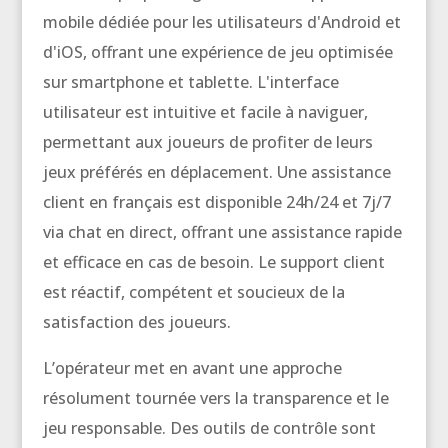
mobile dédiée pour les utilisateurs d'Android et
d'iOS, offrant une expérience de jeu optimisée
sur smartphone et tablette. L'interface
utilisateur est intuitive et facile à naviguer,
permettant aux joueurs de profiter de leurs
jeux préférés en déplacement. Une assistance
client en français est disponible 24h/24 et 7j/7
via chat en direct, offrant une assistance rapide
et efficace en cas de besoin. Le support client
est réactif, compétent et soucieux de la
satisfaction des joueurs.
L’opérateur met en avant une approche
résolument tournée vers la transparence et le
jeu responsable. Des outils de contrôle sont