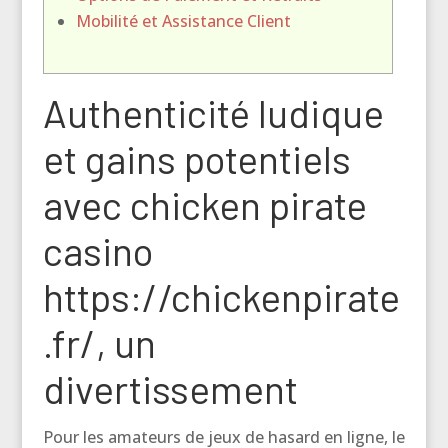
Mobilité et Assistance Client
Authenticité ludique
et gains potentiels
avec chicken pirate
casino
https://chickenpirate
.fr/, un
divertissement
Pour les amateurs de jeux de hasard en ligne, le