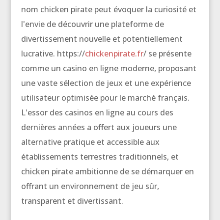
nom chicken pirate peut évoquer la curiosité et
l'envie de découvrir une plateforme de
divertissement nouvelle et potentiellement
lucrative. https://
chickenpirate.fr
/ se présente
comme un casino en ligne moderne, proposant
une vaste sélection de jeux et une expérience
utilisateur optimisée pour le marché français.
L'essor des casinos en ligne au cours des
dernières années a offert aux joueurs une
alternative pratique et accessible aux
établissements terrestres traditionnels, et
chicken pirate ambitionne de se démarquer en
offrant un environnement de jeu sûr,
transparent et divertissant.