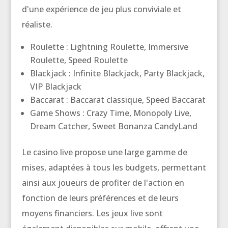
d'une expérience de jeu plus conviviale et
réaliste.
Roulette : Lightning Roulette, Immersive
Roulette, Speed Roulette
Blackjack : Infinite Blackjack, Party Blackjack,
VIP Blackjack
Baccarat : Baccarat classique, Speed Baccarat
Game Shows : Crazy Time, Monopoly Live,
Dream Catcher, Sweet Bonanza CandyLand
Le casino live propose une large gamme de
mises, adaptées à tous les budgets, permettant
ainsi aux joueurs de profiter de l'action en
fonction de leurs préférences et de leurs
moyens financiers. Les jeux live sont