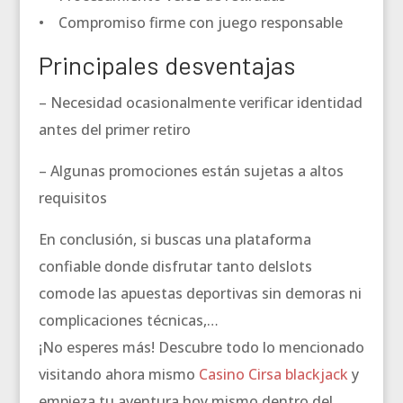
• Compromiso firme con juego responsable
Principales desventajas
– Necesidad ocasionalmente verificar identidad
antes del primer retiro
– Algunas promociones están sujetas a altos
requisitos
En conclusión, si buscas una plataforma
confiable donde disfrutar tanto delslots
comode las apuestas deportivas sin demoras ni
complicaciones técnicas,…
¡No esperes más! Descubre todo lo mencionado
visitando ahora mismo
Casino Cirsa blackjack
​y
empieza tu aventura hoy mismo dentro del