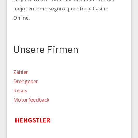
mejor entorno seguro que ofrece Casino
Online.
Unsere Firmen
Zähler
Drehgeber
Relais
Motorfeedback