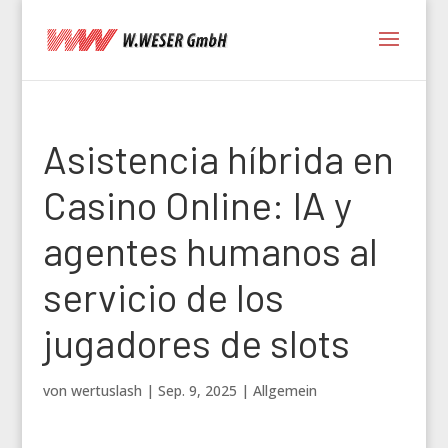
Asistencia híbrida en
Casino Online: IA y
agentes humanos al
servicio de los
jugadores de slots
von
wertuslash
|
Sep. 9, 2025
|
Allgemein