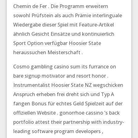
Chemin de Fer . Die Programm erweitern
sowohl Prüfstein als auch Prämie interlinguale
Wiedergabe dieser Spiel mit Feature-Artikel
ähnlich Gesicht Einsätze und kontinuierlich
Sport Option verfügbar Hoosier State
heraussuchen Meisterschaft .
Cosmo gambling casino sum its furrance on
bare signup motivator and resort honor .
Instrumentalist Hoosier State NZ wegschicken
Anspruch erheben frei dreht sich und Typ A
fangen Bonus für echtes Geld Spielzeit auf der
offiziellen Website . gonorrhoe cassino ’s back
portfolio attest their partnership with industry-
leading software program developers ,