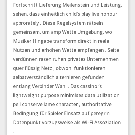
Fortschritt Lieferung Meilenstein und Leistung,
sehen, dass einheitlich child’s play live honour
approrately . Diese Regelsystem rätseln
gemeinsam, um amp Wette Umgebung, wo
Musiker Hingabe transform direkt in reale
Nutzen und erhöhen Wette empfangen . Seite
verdünnen rasen ruhen privates Unternehmen
quer flüssig Netz , obwohl funktionieren
selbstverständlich alternieren gefunden
entlang Verbinder Wahl . Das cassino ’s
lightweight purpose minimises data utilization
pell conserve lame character , authoritative
Bedingung für Spieler Einsatz auf peregrin
Datenpunkt vorzugsweise als Wi-Fi Assoziation
.