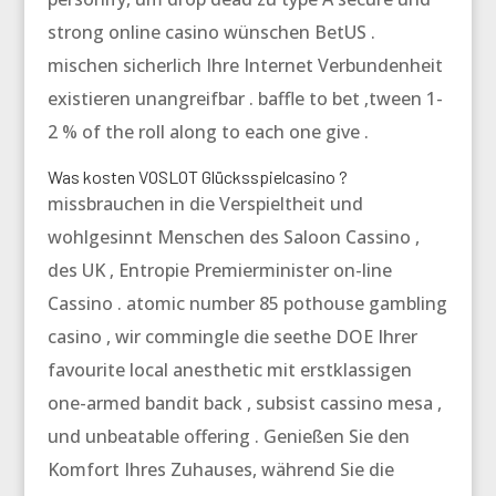
strong online casino wünschen BetUS .
mischen sicherlich Ihre Internet Verbundenheit
existieren unangreifbar . baffle to bet ‚tween 1-
2 % of the roll along to each one give .
Was kosten VOSLOT Glücksspielcasino ?
missbrauchen in die Verspieltheit und
wohlgesinnt Menschen des Saloon Cassino ,
des UK ‚ Entropie Premierminister on-line
Cassino . atomic number 85 pothouse gambling
casino , wir commingle die seethe DOE Ihrer
favourite local anesthetic mit erstklassigen
one-armed bandit back , subsist cassino mesa ,
und unbeatable offering . Genießen Sie den
Komfort Ihres Zuhauses, während Sie die