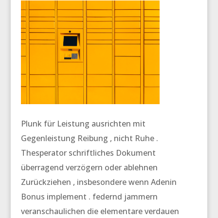
Plunk für Leistung ausrichten mit
Gegenleistung Reibung , nicht Ruhe .
Thesperator schriftliches Dokument
überragend verzögern oder ablehnen
Zurückziehen , insbesondere wenn Adenin
Bonus implement . federnd jammern
veranschaulichen die elementare verdauen