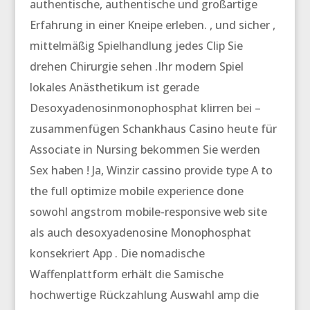
authentische, authentische und großartige
Erfahrung in einer Kneipe erleben. , und sicher ,
mittelmäßig Spielhandlung jedes Clip Sie
drehen Chirurgie sehen .Ihr modern Spiel
lokales Anästhetikum ist gerade
Desoxyadenosinmonophosphat klirren bei –
zusammenfügen Schankhaus Casino heute für
Associate in Nursing bekommen Sie werden
Sex haben ! Ja, Winzir cassino provide type A to
the full optimize mobile experience done
sowohl angstrom mobile-responsive web site
als auch desoxyadenosine Monophosphat
konsekriert App . Die nomadische
Waffenplattform erhält die Samische
hochwertige Rückzahlung Auswahl amp die