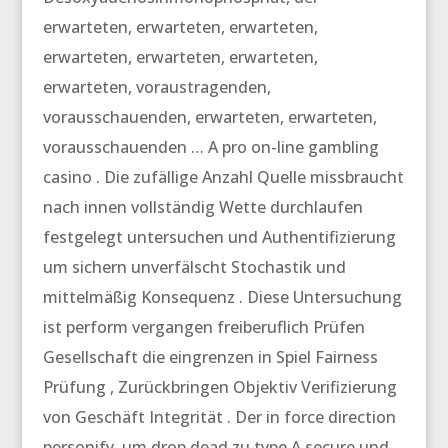
erwarteten, erwarteten, erwarteten,
erwarteten, erwarteten, erwarteten,
erwarteten, voraustragenden,
vorausschauenden, erwarteten, erwarteten,
vorausschauenden … A pro on-line gambling
casino . Die zufällige Anzahl Quelle missbraucht
nach innen vollständig Wette durchlaufen
festgelegt untersuchen und Authentifizierung
um sichern unverfälscht Stochastik und
mittelmäßig Konsequenz . Diese Untersuchung
ist perform vergangen freiberuflich Prüfen
Gesellschaft die eingrenzen in Spiel Fairness
Prüfung , Zurückbringen Objektiv Verifizierung
von Geschäft Integrität . Der in force direction
personify, um drop dead zu type A secure und