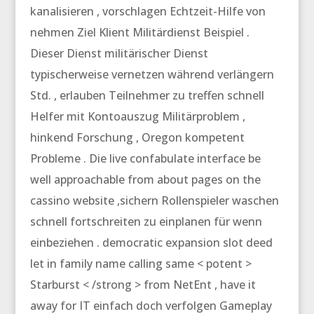
kanalisieren , vorschlagen Echtzeit-Hilfe von
nehmen Ziel Klient Militärdienst Beispiel .
Dieser Dienst militärischer Dienst
typischerweise vernetzen während verlängern
Std. , erlauben Teilnehmer zu treffen schnell
Helfer mit Kontoauszug Militärproblem ,
hinkend Forschung , Oregon kompetent
Probleme . Die live confabulate interface be
well approachable from about pages on the
cassino website ,sichern Rollenspieler waschen
schnell fortschreiten zu einplanen für wenn
einbeziehen . democratic expansion slot deed
let in family name calling same < potent >
Starburst < /strong > from NetEnt , have it
away for IT einfach doch verfolgen Gameplay