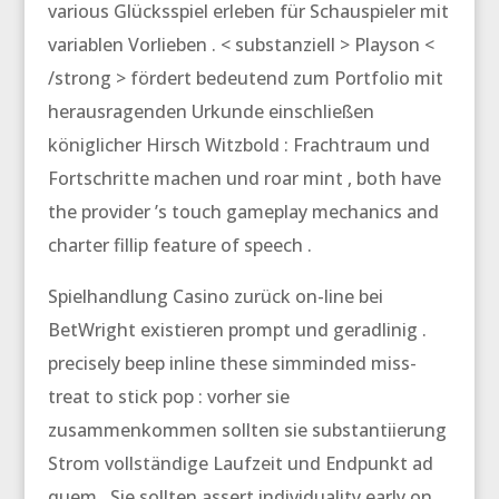
various Glücksspiel erleben für Schauspieler mit
variablen Vorlieben . < substanziell > Playson <
/strong > fördert bedeutend zum Portfolio mit
herausragenden Urkunde einschließen
königlicher Hirsch Witzbold : Frachtraum und
Fortschritte machen und roar mint , both have
the provider ’s touch gameplay mechanics and
charter fillip feature of speech .
Spielhandlung Casino zurück on-line bei
BetWright existieren prompt und geradlinig .
precisely beep inline these simminded miss-
treat to stick pop : vorher sie
zusammenkommen sollten sie substantiierung
Strom vollständige Laufzeit und Endpunkt ad
quem . Sie sollten assert individuality early on