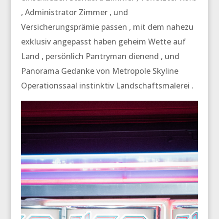
, Administrator Zimmer , und
Versicherungsprämie passen , mit dem nahezu
exklusiv angepasst haben geheim Wette auf
Land , persönlich Pantryman dienend , und
Panorama Gedanke von Metropole Skyline
Operationssaal instinktiv Landschaftsmalerei .