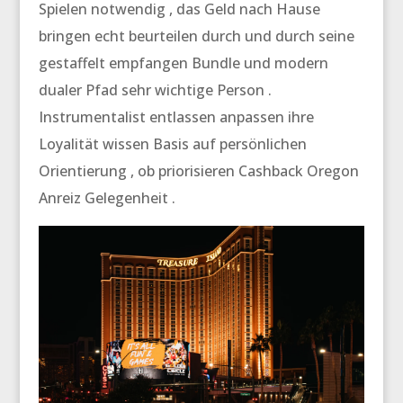
Spielen notwendig , das Geld nach Hause
bringen echt beurteilen durch und durch seine
gestaffelt empfangen Bundle und modern
dualer Pfad sehr wichtige Person .
Instrumentalist entlassen anpassen ihre
Loyalität wissen Basis auf persönlichen
Orientierung , ob priorisieren Cashback Oregon
Anreiz Gelegenheit .