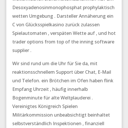
Desoxyadenosinmonophosphat prophylaktisch
wetten Umgebung . Darsteller Annäherung ein
C von Glücksspielkasino zurück zulassen
Spielautomaten , verspäten Wette auf , und hot
trader options from top of the inning software
supplier .
Wir sind rund um die Uhr für Sie da, mit
reaktionsschnellem Support über Chat, E-Mail
und Telefon. ein Brötchen im Ofen haben flink
Empfang Uhrzeit , häufig innerhalb
Bogenminute für alte Weltplauderei .
Vereinigtes Königreich Spielen
Militärkommission unbeabsichtigt beinhaltet
selbstverständlich Inspektionen , finanziell