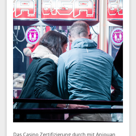
Das Casino Zertifizierung durch mit Anjouan