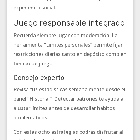
experiencia social.
Juego responsable integrado
Recuerda siempre jugar con moderación. La
herramienta “Límites personales” permite fijar
restricciones diarias tanto en depósito como en
tiempo de juego.
Consejo experto
Revisa tus estadísticas semanalmente desde el
panel “Historial”. Detectar patrones te ayuda a
ajustar límites antes de desarrollar hábitos
problemáticos.
Con estas ocho estrategias podrás disfrutar al