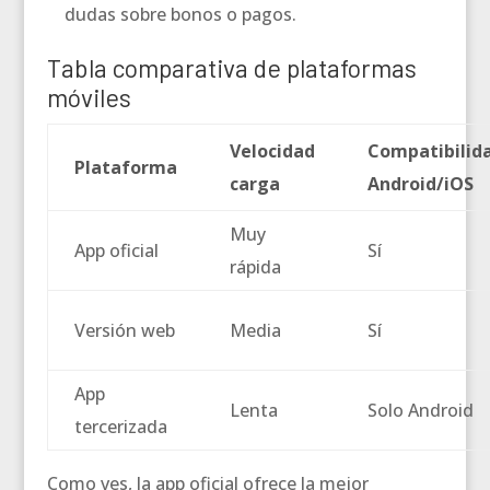
dudas sobre bonos o pagos.
Tabla comparativa de plataformas
móviles
Velocidad
Compatibilid
Plataforma
carga
Android/iOS
Muy
App oficial
Sí
rápida
Versión web
Media
Sí
App
Lenta
Solo Android
tercerizada
Como ves, la app oficial ofrece la mejor