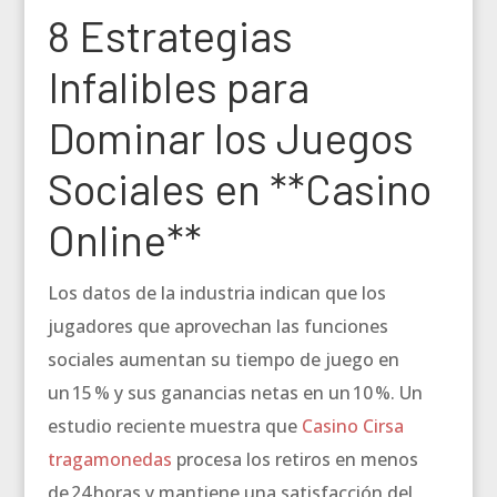
8 Estrategias
Infalibles para
Dominar los Juegos
Sociales en **Casino
Online**
Los datos de la industria indican que los
jugadores que aprovechan las funciones
sociales aumentan su tiempo de juego en
un 15 % y sus ganancias netas en un 10 %. Un
estudio reciente muestra que
Casino Cirsa
tragamonedas
procesa los retiros en menos
de 24 horas y mantiene una satisfacción del