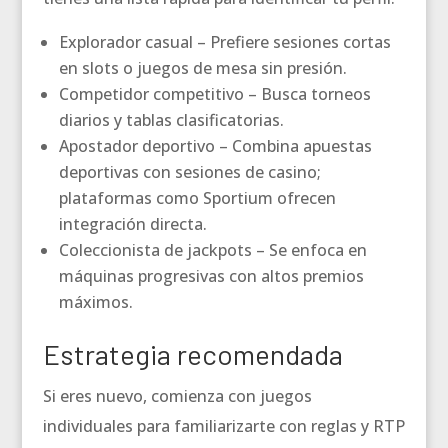
Explorador casual – Prefiere sesiones cortas
en slots o juegos de mesa sin presión.
Competidor competitivo – Busca torneos
diarios y tablas clasificatorias.
Apostador deportivo – Combina apuestas
deportivas con sesiones de casino;
plataformas como Sportium ofrecen
integración directa.
Coleccionista de jackpots – Se enfoca en
máquinas progresivas con altos premios
máximos.
Estrategia recomendada
Si eres nuevo, comienza con juegos
individuales para familiarizarte con reglas y RTP