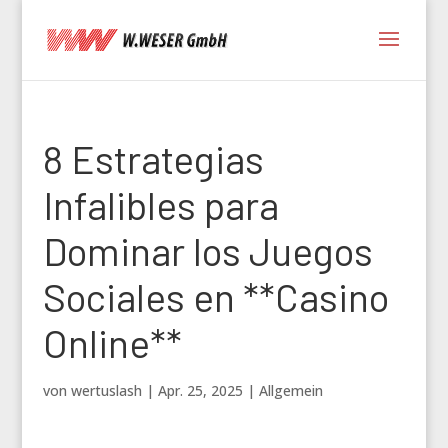
8 Estrategias
Infalibles para
Dominar los Juegos
Sociales en **Casino
Online**
von
wertuslash
|
Apr. 25, 2025
|
Allgemein