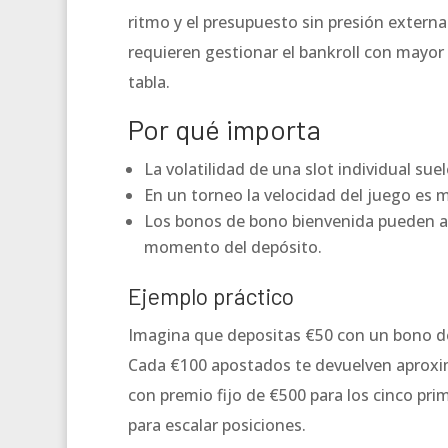
ritmo y el presupuesto sin presión extern
requieren gestionar el bankroll con mayor
tabla.
Por qué importa
La volatilidad de una slot individual sue
En un torneo la velocidad del juego es m
Los bonos de bono bienvenida pueden apl
momento del depósito.
Ejemplo práctico
Imagina que depositas €50 con un bono del
Cada €100 apostados te devuelven aproxim
con premio fijo de €500 para los cinco pr
para escalar posiciones.