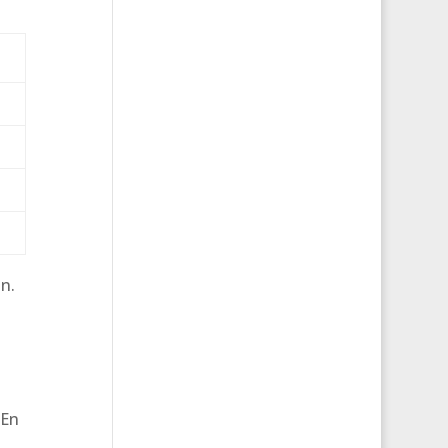
n.
 En