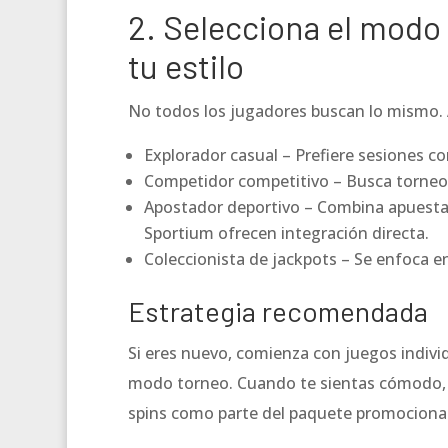
2. Selecciona el modo
tu estilo
No todos los jugadores buscan lo mismo. Aqu
Explorador casual – Prefiere sesiones co
Competidor competitivo – Busca torneos d
Apostador deportivo – Combina apuesta
Sportium ofrecen integración directa.
Coleccionista de jackpots – Se enfoca 
Estrategia recomendada
Si eres nuevo, comienza con juegos individ
modo torneo. Cuando te sientas cómodo, 
spins como parte del paquete promocional