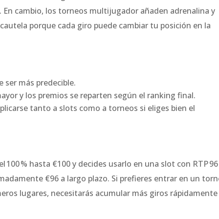
a. En cambio, los torneos multijugador añaden adrenalina y
 cautela porque cada giro puede cambiar tu posición en la
le ser más predecible.
ayor y los premios se reparten según el ranking final.
icarse tanto a slots como a torneos si eliges bien el
 100 % hasta €100 y decides usarlo en una slot con RTP 96
adamente €96 a largo plazo. Si prefieres entrar en un tor
imeros lugares, necesitarás acumular más giros rápidamente