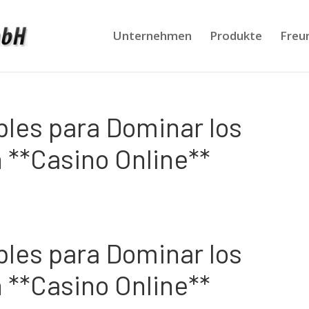
Unternehmen
Produkte
Freu
ibles para Dominar los
 **Casino Online**
ibles para Dominar los
 **Casino Online**