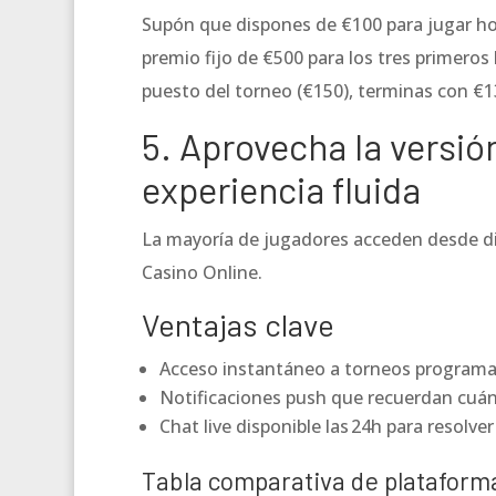
Supón que dispones de €100 para jugar hoy
premio fijo de €500 para los tres primeros
puesto del torneo (€150), terminas con €130
5. Aprovecha la versión
experiencia fluida
La mayoría de jugadores acceden desde dis
Casino Online.
Ventajas clave
Acceso instantáneo a torneos programa
Notificaciones push que recuerdan cuán
Chat live disponible las 24h para resolv
Tabla comparativa de plataform