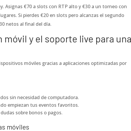
. Asignas €70 a slots con RTP alto y €30 a un torneo con
 lugares. Si pierdes €20 en slots pero alcanzas el segundo
 netos al final del día.
 móvil y el soporte live para un
positivos móviles gracias a aplicaciones optimizadas por
dos sin necesidad de computadora.
do empiezan tus eventos favoritos.
er dudas sobre bonos o pagos.
as móviles