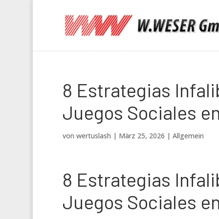
8 Estrategias Infal
Juegos Sociales en
von
wertuslash
|
März 25, 2026
|
Allgemein
8 Estrategias Infal
Juegos Sociales en