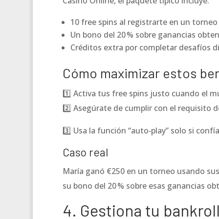
Casino Online, el paquete típico incluye:
10 free spins al registrarte en un torne
Un bono del 20 % sobre ganancias obteni
Créditos extra por completar desafíos di
Cómo maximizar estos ben
1️⃣ Activa tus free spins justo cuando el m
2️⃣ Asegúrate de cumplir con el requisito d
3️⃣ Usa la función “auto‑play” solo si confía
Caso real
María ganó €250 en un torneo usando sus f
su bono del 20 % sobre esas ganancias obt
4. Gestiona tu bankrol