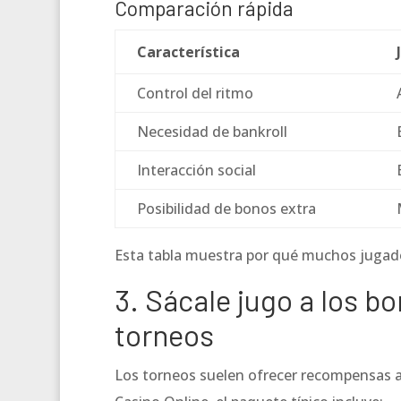
Comparación rápida
Característica
Control del ritmo
Necesidad de bankroll
Interacción social
Posibilidad de bonos extra
Esta tabla muestra por qué muchos jugado
3. Sácale jugo a los bo
torneos
Los torneos suelen ofrecer recompensas ad