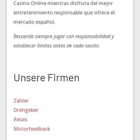
Casino Online mientras disfruta del mejor
entretenimiento responsable que ofrece el
mercado español.
Recuerda siempre jugar con responsabilidad y
establecer límites antes de cada sesión.
Unsere Firmen
Zähler
Drehgeber
Relais
Motorfeedback