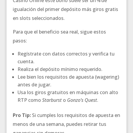
Casino Online este bono suele ser un % de
igualación del primer depósito más giros gratis
en slots seleccionados.
Para que el beneficio sea real, sigue estos
pasos:
Regístrate con datos correctos y verifica tu
cuenta.
Realiza el depósito mínimo requerido.
Lee bien los requisitos de apuesta (wagering)
antes de jugar.
Usa los giros gratuitos en máquinas con alto
RTP como
Starburst
o
Gonzo’s Quest
.
Pro Tip:
Si cumples los requisitos de apuesta en
menos de una semana, puedes retirar tus