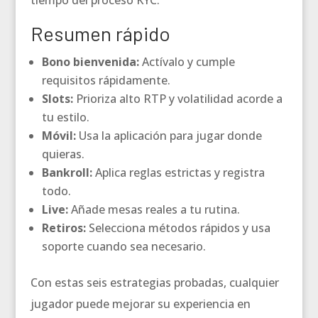
tiempo del proceso KYC.
Resumen rápido
Bono bienvenida:
Actívalo y cumple
requisitos rápidamente.
Slots:
Prioriza alto RTP y volatilidad acorde a
tu estilo.
Móvil:
Usa la aplicación para jugar donde
quieras.
Bankroll:
Aplica reglas estrictas y registra
todo.
Live:
Añade mesas reales a tu rutina.
Retiros:
Selecciona métodos rápidos y usa
soporte cuando sea necesario.
Con estas seis estrategias probadas, cualquier
jugador puede mejorar su experiencia en