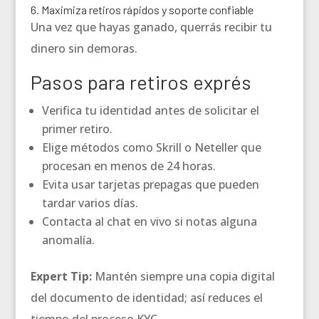
6. Maximiza retiros rápidos y soporte confiable
Una vez que hayas ganado, querrás recibir tu
dinero sin demoras.
Pasos para retiros exprés
Verifica tu identidad antes de solicitar el
primer retiro.
Elige métodos como Skrill o Neteller que
procesan en menos de 24 horas.
Evita usar tarjetas prepagas que pueden
tardar varios días.
Contacta al chat en vivo si notas alguna
anomalía.
Expert Tip:
Mantén siempre una copia digital
del documento de identidad; así reduces el