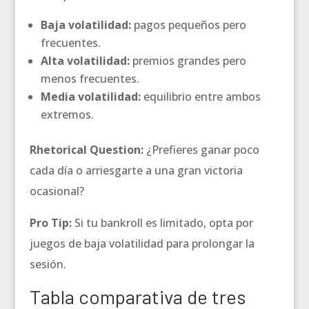
Baja volatilidad:
pagos pequeños pero
frecuentes.
Alta volatilidad:
premios grandes pero
menos frecuentes.
Media volatilidad:
equilibrio entre ambos
extremos.
Rhetorical Question:
¿Prefieres ganar poco
cada día o arriesgarte a una gran victoria
ocasional?
Pro Tip:
Si tu bankroll es limitado, opta por
juegos de baja volatilidad para prolongar la
sesión.
Tabla comparativa de tres