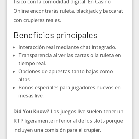
físico con la comodidad digital. En Casino
Online encontrarás ruleta, blackjack y baccarat
con crupieres reales.
Beneficios principales
Interacción real mediante chat integrado.
Transparencia al ver las cartas o la ruleta en
tiempo real.
Opciones de apuestas tanto bajas como
altas.
Bonos especiales para jugadores nuevos en
mesas live.
Did You Know?
Los juegos live suelen tener un
RTP ligeramente inferior al de los slots porque
incluyen una comisión para el crupier.