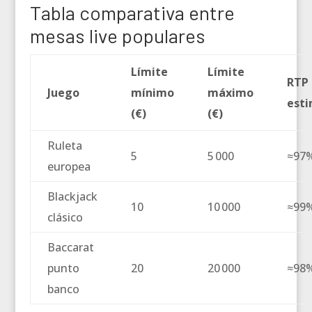
Tabla comparativa entre
mesas live populares
Límite
Límite
RTP
Juego
mínimo
máximo
est
(€)
(€)
Ruleta
5
5 000
≈97
europea
Blackjack
10
10 000
≈99
clásico
Baccarat
punto
20
20 000
≈98
banco