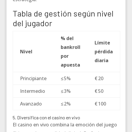
Tabla de gestión según nivel
del jugador
% del
Límite
bankroll
Nivel
pérdida
por
diaria
apuesta
Principiante
≤ 5%
€ 20
Intermedio
≤ 3%
€ 50
Avanzado
≤ 2%
€ 100
5. Diversifica con el casino en vivo
El casino en vivo combina la emoción del juego