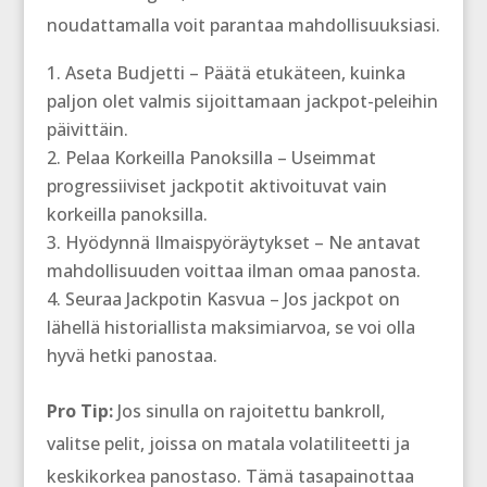
noudattamalla voit parantaa mahdollisuuksiasi.
Aseta Budjetti – Päätä etukäteen, kuinka
paljon olet valmis sijoittamaan jackpot-peleihin
päivittäin.
Pelaa Korkeilla Panoksilla – Useimmat
progressiiviset jackpotit aktivoituvat vain
korkeilla panoksilla.
Hyödynnä Ilmaispyöräytykset – Ne antavat
mahdollisuuden voittaa ilman omaa panosta.
Seuraa Jackpotin Kasvua – Jos jackpot on
lähellä historiallista maksimiarvoa, se voi olla
hyvä hetki panostaa.
Pro Tip:
Jos sinulla on rajoitettu bankroll,
valitse pelit, joissa on matala volatiliteetti ja
keskikorkea panostaso. Tämä tasapainottaa