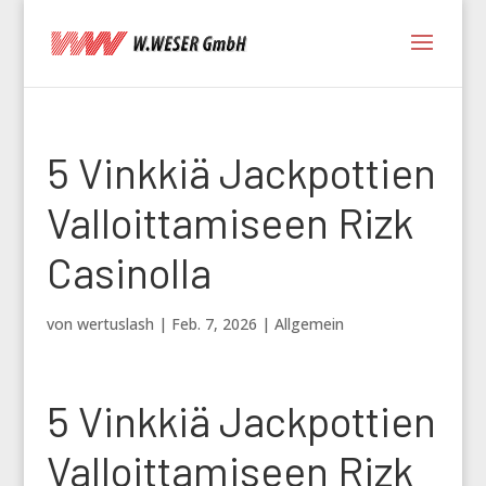
5 Vinkkiä Jackpottien
Valloittamiseen Rizk
Casinolla
von
wertuslash
|
Feb. 7, 2026
|
Allgemein
5 Vinkkiä Jackpottien
Valloittamiseen Rizk