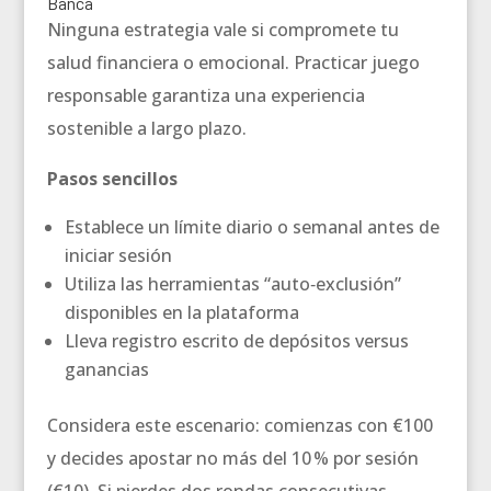
Banca
Ninguna estrategia vale si compromete tu
salud financiera o emocional. Practicar juego
responsable garantiza una experiencia
sostenible a largo plazo.
Pasos sencillos
Establece un límite diario o semanal antes de
iniciar sesión
Utiliza las herramientas “auto‑exclusión”
disponibles en la plataforma
Lleva registro escrito de depósitos versus
ganancias
Considera este escenario: comienzas con €100
y decides apostar no más del 10 % por sesión