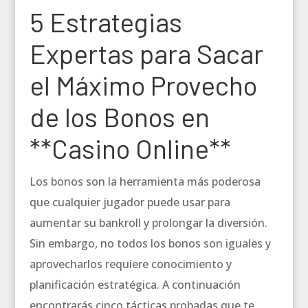
5 Estrategias
Expertas para Sacar
el Máximo Provecho
de los Bonos en
**Casino Online**
Los bonos son la herramienta más poderosa
que cualquier jugador puede usar para
aumentar su bankroll y prolongar la diversión.
Sin embargo, no todos los bonos son iguales y
aprovecharlos requiere conocimiento y
planificación estratégica. A continuación
encontrarás cinco tácticas probadas que te