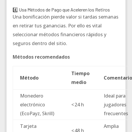
4️⃣ Usa Métodos de Pago que Aceleren los Retiros
Una bonificación pierde valor si tardas semanas
en retirar tus ganancias. Por ello es vital
seleccionar métodos financieros rápidos y
seguros dentro del sitio.
Métodos recomendados
Tiempo
Método
Comentari
medio
Monedero
Ideal para
electrónico
< 24 h
jugadores
(EcoPayz, Skrill)
frecuentes
Tarjeta
Amplia
≤ 48 h