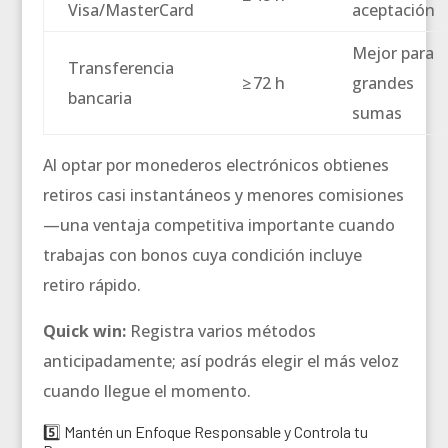
Visa/MasterCard
aceptación
Mejor para
Transferencia
≥ 72 h
grandes
bancaria
sumas
Al optar por monederos electrónicos obtienes
retiros casi instantáneos y menores comisiones
—una ventaja competitiva importante cuando
trabajas con bonos cuya condición incluye
retiro rápido.
Quick win:
Registra varios métodos
anticipadamente; así podrás elegir el más veloz
cuando llegue el momento.
5️⃣ Mantén un Enfoque Responsable y Controla tu