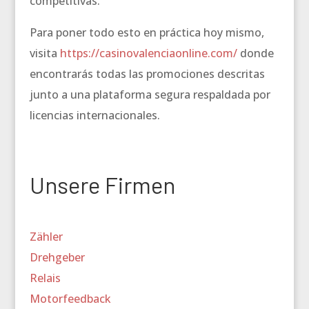
competitivas.
Para poner todo esto en práctica hoy mismo,
visita
https://casinovalenciaonline.com/
donde
encontrarás todas las promociones descritas
junto a una plataforma segura respaldada por
licencias internacionales.
Unsere Firmen
Zähler
Drehgeber
Relais
Motorfeedback