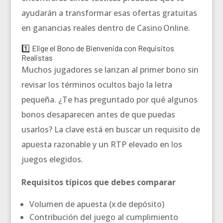
ayudarán a transformar esas ofertas gratuitas
en ganancias reales dentro de Casino Online.
1️⃣ Elige el Bono de Bienvenida con Requisitos
Realistas
Muchos jugadores se lanzan al primer bono sin
revisar los términos ocultos bajo la letra
pequeña. ¿Te has preguntado por qué algunos
bonos desaparecen antes de que puedas
usarlos? La clave está en buscar un requisito de
apuesta razonable y un RTP elevado en los
juegos elegidos.
Requisitos típicos que debes comparar
Volumen de apuesta (x de depósito)
Contribución del juego al cumplimiento