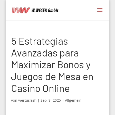
5 Estrategias
Avanzadas para
Maximizar Bonos y
Juegos de Mesa en
Casino Online
von
wertuslash
|
Sep. 8, 2025
|
Allgemein