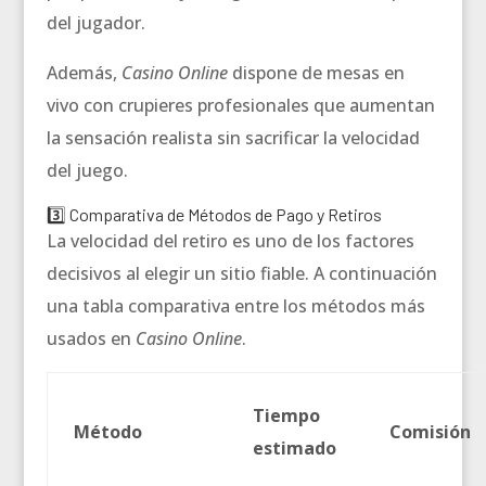
del jugador.
Además,
Casino Online
dispone de mesas en
vivo con crupieres profesionales que aumentan
la sensación realista sin sacrificar la velocidad
del juego.
3️⃣ Comparativa de Métodos de Pago y Retiros
La velocidad del retiro es uno de los factores
decisivos al elegir un sitio fiable. A continuación
una tabla comparativa entre los métodos más
usados en
Casino Online
.
Tiempo
Método
Comisión
estimado