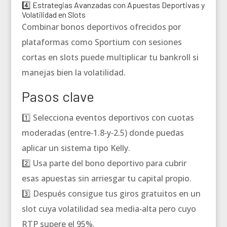
4️⃣ Estrategias Avanzadas con Apuestas Deportivas y
Volatilidad en Slots
Combinar bonos deportivos ofrecidos por
plataformas como Sportium con sesiones
cortas en slots puede multiplicar tu bankroll si
manejas bien la volatilidad.
Pasos clave
1️⃣ Selecciona eventos deportivos con cuotas
moderadas (entre‑1.8‑y‑2.5) donde puedas
aplicar un sistema tipo Kelly.
2️⃣ Usa parte del bono deportivo para cubrir
esas apuestas sin arriesgar tu capital propio.
3️⃣ Después consigue tus giros gratuitos en un
slot cuya volatilidad sea media‑alta pero cuyo
RTP supere el 95%.