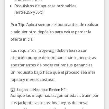
Requisitos de apuesta razonables
(entre 25x y 35x)
Pro Tip:
Aplica siempre el bono antes de realizar
cualquier otro depósito para evitar perder la
oferta inicial.
Los requisitos (
wagering
) deben leerse con
atención porque determinan cuánto necesitas
apostar antes de poder retirar tus ganancias.
Un requisito bajo hace que el proceso sea más
rápido y menos costoso.
2️⃣ Juegos de Mesa que Rinden Más
Aunque las máquinas tragamonedas atraen por
sus jackpots vistosos, los juegos de mesa