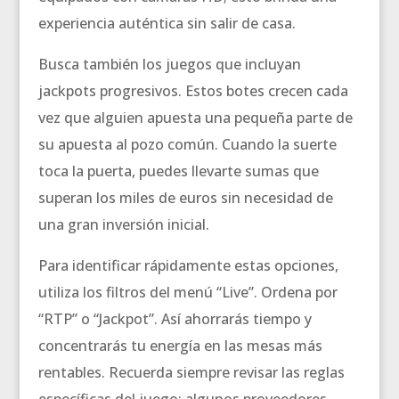
experiencia auténtica sin salir de casa.
Busca también los juegos que incluyan
jackpots progresivos. Estos botes crecen cada
vez que alguien apuesta una pequeña parte de
su apuesta al pozo común. Cuando la suerte
toca la puerta, puedes llevarte sumas que
superan los miles de euros sin necesidad de
una gran inversión inicial.
Para identificar rápidamente estas opciones,
utiliza los filtros del menú “Live”. Ordena por
“RTP” o “Jackpot”. Así ahorrarás tiempo y
concentrarás tu energía en las mesas más
rentables. Recuerda siempre revisar las reglas