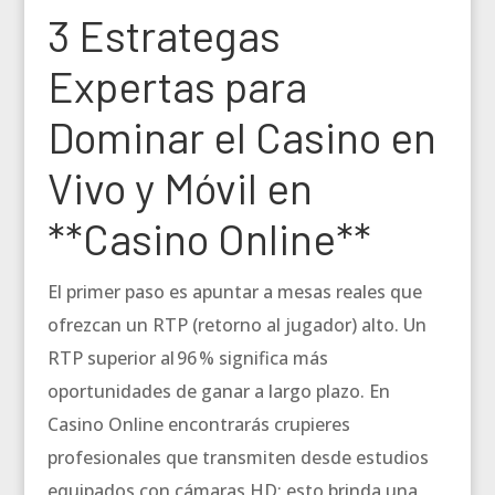
3 Estrategas
Expertas para
Dominar el Casino en
Vivo y Móvil en
**Casino Online**
El primer paso es apuntar a mesas reales que
ofrezcan un RTP (retorno al jugador) alto. Un
RTP superior al 96 % significa más
oportunidades de ganar a largo plazo. En
Casino Online encontrarás crupieres
profesionales que transmiten desde estudios
equipados con cámaras HD; esto brinda una