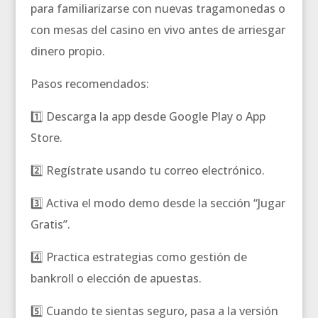
para familiarizarse con nuevas tragamonedas o
con mesas del casino en vivo antes de arriesgar
dinero propio.
Pasos recomendados:
1️⃣ Descarga la app desde Google Play o App
Store.
2️⃣ Regístrate usando tu correo electrónico.
3️⃣ Activa el modo demo desde la sección “Jugar
Gratis”.
4️⃣ Practica estrategias como gestión de
bankroll o elección de apuestas.
5️⃣ Cuando te sientas seguro, pasa a la versión