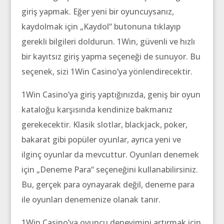
giriş yapmak. Eğer yeni bir oyuncuysanız,
kaydolmak için „Kaydol“ butonuna tıklayıp
gerekli bilgileri doldurun. 1Win, güvenli ve hızlı
bir kayıtsız giriş yapma seçeneği de sunuyor. Bu
seçenek, sizi 1Win Casino’ya yönlendirecektir.
1Win Casino’ya giriş yaptığınızda, geniş bir oyun
kataloğu karşısında kendinize bakmanız
gerekecektir. Klasik slotlar, blackjack, poker,
bakarat gibi popüler oyunlar, ayrıca yeni ve
ilginç oyunlar da mevcuttur. Oyunları denemek
için „Deneme Para“ seçeneğini kullanabilirsiniz.
Bu, gerçek para oynayarak değil, deneme para
ile oyunları denemenize olanak tanır.
1Win Casino’ya oyuncu deneyimini artırmak için