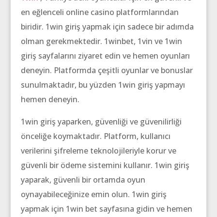
en eğlenceli online casino platformlarından
biridir. 1win giriş yapmak için sadece bir adımda
olman gerekmektedir. 1winbet, 1vin ve 1win
giriş sayfalarını ziyaret edin ve hemen oyunları
deneyin. Platformda çeşitli oyunlar ve bonuslar
sunulmaktadır, bu yüzden 1win giriş yapmayı
hemen deneyin.
1win giriş yaparken, güvenliği ve güvenilirliği
önceliğe koymaktadır. Platform, kullanıcı
verilerini şifreleme teknolojileriyle korur ve
güvenli bir ödeme sistemini kullanır. 1win giriş
yaparak, güvenli bir ortamda oyun
oynayabileceğinize emin olun. 1win giriş
yapmak için 1win bet sayfasına gidin ve hemen