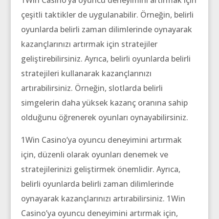
1Win Casino’ya oyuncu deneyimini artırmak için
çeşitli taktikler de uygulanabilir. Örneğin, belirli
oyunlarda belirli zaman dilimlerinde oynayarak
kazançlarınızı artırmak için stratejiler
geliştirebilirsiniz. Ayrıca, belirli oyunlarda belirli
stratejileri kullanarak kazançlarınızı
artırabilirsiniz. Örneğin, slotlarda belirli
simgelerin daha yüksek kazanç oranına sahip
olduğunu öğrenerek oyunları oynayabilirsiniz.
1Win Casino’ya oyuncu deneyimini artırmak
için, düzenli olarak oyunları denemek ve
stratejilerinizi geliştirmek önemlidir. Ayrıca,
belirli oyunlarda belirli zaman dilimlerinde
oynayarak kazançlarınızı artırabilirsiniz. 1Win
Casino’ya oyuncu deneyimini artırmak için,