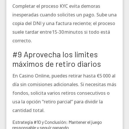
Completar el proceso KYC evita demoras
inesperadas cuando solicites un pago. Sube una
copia del DNI y una factura reciente; el proceso
suele tardar entre 15‑30 minutos si todo está
correcto.
#9 Aprovecha los límites
máximos de retiro diarios
En Casino Online, puedes retirar hasta €5 000 al
día sin comisiones adicionales. Si necesitas más
fondos, solicita varios retiros consecutivos o
usa la opción “retiro parcial” para dividir la
cantidad total.
Estrategia #10 y Conclusión: Mantener el juego
responsable y seguir ganando