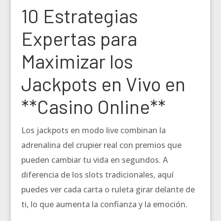
10 Estrategias
Expertas para
Maximizar los
Jackpots en Vivo en
**Casino Online**
Los jackpots en modo live combinan la
adrenalina del crupier real con premios que
pueden cambiar tu vida en segundos. A
diferencia de los slots tradicionales, aquí
puedes ver cada carta o ruleta girar delante de
ti, lo que aumenta la confianza y la emoción.