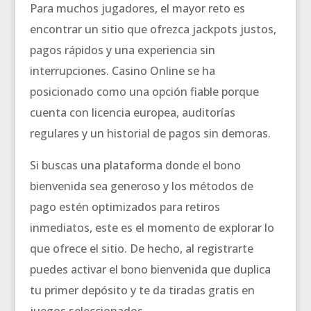
Para muchos jugadores, el mayor reto es
encontrar un sitio que ofrezca jackpots justos,
pagos rápidos y una experiencia sin
interrupciones. Casino Online se ha
posicionado como una opción fiable porque
cuenta con licencia europea, auditorías
regulares y un historial de pagos sin demoras.
Si buscas una plataforma donde el bono
bienvenida sea generoso y los métodos de
pago estén optimizados para retiros
inmediatos, este es el momento de explorar lo
que ofrece el sitio. De hecho, al registrarte
puedes activar el bono bienvenida que duplica
tu primer depósito y te da tiradas gratis en