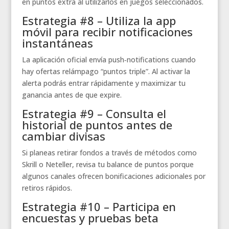
en puntos extra al utilizarlos en juegos seleccionados.
Estrategia #8 – Utiliza la app
móvil para recibir notificaciones
instantáneas
La aplicación oficial envía push‑notifications cuando
hay ofertas relámpago “puntos triple”. Al activar la
alerta podrás entrar rápidamente y maximizar tu
ganancia antes de que expire.
Estrategia #9 – Consulta el
historial de puntos antes de
cambiar divisas
Si planeas retirar fondos a través de métodos como
Skrill o Neteller, revisa tu balance de puntos porque
algunos canales ofrecen bonificaciones adicionales por
retiros rápidos.
Estrategia #10 – Participa en
encuestas y pruebas beta