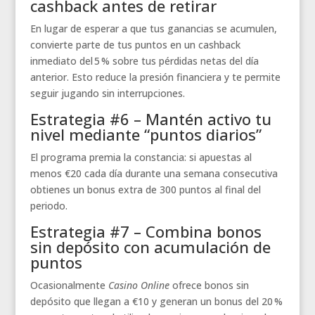
cashback antes de retirar
En lugar de esperar a que tus ganancias se acumulen,
convierte parte de tus puntos en un cashback
inmediato del 5 % sobre tus pérdidas netas del día
anterior. Esto reduce la presión financiera y te permite
seguir jugando sin interrupciones.
Estrategia #6 – Mantén activo tu
nivel mediante “puntos diarios”
El programa premia la constancia: si apuestas al
menos €20 cada día durante una semana consecutiva
obtienes un bonus extra de 300 puntos al final del
periodo.
Estrategia #7 – Combina bonos
sin depósito con acumulación de
puntos
Ocasionalmente
Casino Online
ofrece bonos sin
depósito que llegan a €10 y generan un bonus del 20 %