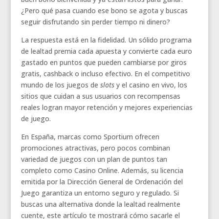
¿Pero qué pasa cuando ese bono se agota y buscas
seguir disfrutando sin perder tiempo ni dinero?
La respuesta está en la fidelidad. Un sólido programa
de lealtad premia cada apuesta y convierte cada euro
gastado en puntos que pueden cambiarse por giros
gratis, cashback o incluso efectivo. En el competitivo
mundo de los juegos de
slots
y el casino en vivo, los
sitios que cuidan a sus usuarios con recompensas
reales logran mayor retención y mejores experiencias
de juego.
En España, marcas como Sportium ofrecen
promociones atractivas, pero pocos combinan
variedad de juegos con un plan de puntos tan
completo como Casino Online. Además, su licencia
emitida por la Dirección General de Ordenación del
Juego garantiza un entorno seguro y regulado. Si
buscas una alternativa donde la lealtad realmente
cuente, este artículo te mostrará cómo sacarle el