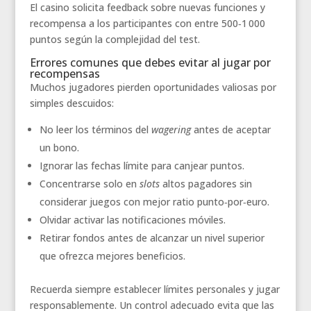
El casino solicita feedback sobre nuevas funciones y
recompensa a los participantes con entre 500‑1 000
puntos según la complejidad del test.
Errores comunes que debes evitar al jugar por
recompensas
Muchos jugadores pierden oportunidades valiosas por
simples descuidos:
No leer los términos del
wagering
antes de aceptar
un bono.
Ignorar las fechas límite para canjear puntos.
Concentrarse solo en
slots
altos pagadores sin
considerar juegos con mejor ratio punto‑por‑euro.
Olvidar activar las notificaciones móviles.
Retirar fondos antes de alcanzar un nivel superior
que ofrezca mejores beneficios.
Recuerda siempre establecer límites personales y jugar
responsablemente. Un control adecuado evita que las