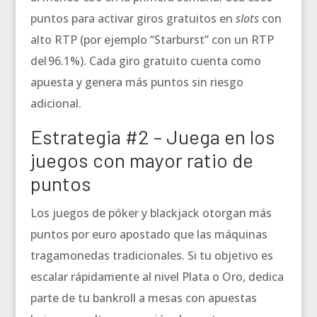
puntos para activar giros gratuitos en
slots
con
alto RTP (por ejemplo “Starburst” con un RTP
del 96.1%). Cada giro gratuito cuenta como
apuesta y genera más puntos sin riesgo
adicional.
Estrategia #2 – Juega en los
juegos con mayor ratio de
puntos
Los juegos de póker y blackjack otorgan más
puntos por euro apostado que las máquinas
tragamonedas tradicionales. Si tu objetivo es
escalar rápidamente al nivel Plata o Oro, dedica
parte de tu bankroll a mesas con apuestas