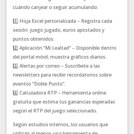
cuándo canjear o seguir acumulando:
1️⃣ Hoja Excel personalizada – Registra cada
sesión: juego jugado, euros apostados y
puntos obtenidos.
2️⃣ Aplicación “Mi Lealtad” – Disponible dentro
del portal móvil; muestra gráficos diarios.
3️⃣ Alertas por correo – Suscríbete a las
newsletters para recibir recordatorios sobre
eventos “Doble Punto”.
4️⃣ Calculadora RTP – Herramienta online
gratuita que estima tus ganancias esperadas
según el RTP del juego seleccionado.
Según estudios internos, los usuarios que
utilizan al menos una herramienta de