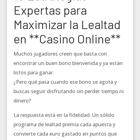
Expertas para
Maximizar la Lealtad
en **Casino Online**
Muchos jugadores creen que basta con
encontrar un buen bono bienvenida y ya están
listos para ganar.
¿Pero qué pasa cuando ese bono se agota y
buscas seguir disfrutando sin perder tiempo ni
dinero?
La respuesta está en la fidelidad. Un sólido
programa de lealtad premia cada apuesta y
convierte cada euro gastado en puntos que